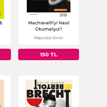
&
Machiavelli’yi Nasıl
Okumalıyız?
an
Maurizio Viroli
150 TL