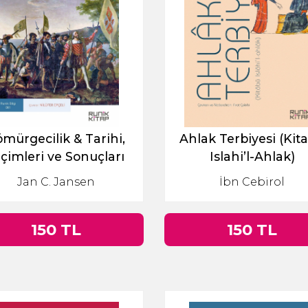
mürgecilik & Tarihi,
Ahlak Terbiyesi (Kit
içimleri ve Sonuçları
Islahi’l-Ahlak)
Jan C. Jansen
İbn Cebirol
150 TL
150 TL