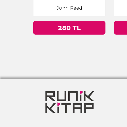
John Reed
280 TL