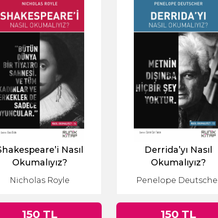
Shakespeare’i Nasıl
Derrida’yı Nasıl
Okumalıyız?
Okumalıyız?
Nicholas Royle
Penelope Deutsche
150 TL
150 TL