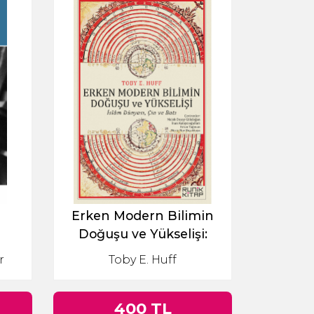
Erken Modern Bilimin
Doğuşu ve Yükselişi:
İslam Dünyası, Çin ve Batı
r
Toby E. Huff
400 TL