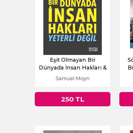
Eşit Olmayan Bir
Sö
Dünyada İnsan Hakları &
B
Yeterli Değil
Samuel Moyn
250 TL