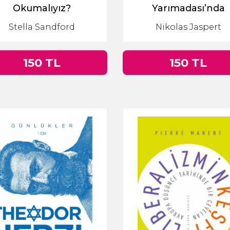
Okumalıyız?
Yarımadası’nda
Hristiyanlar ve
Stella Sandford
Nikolas Jaspert
Müslümanlar (711-14
150 TL
150 TL