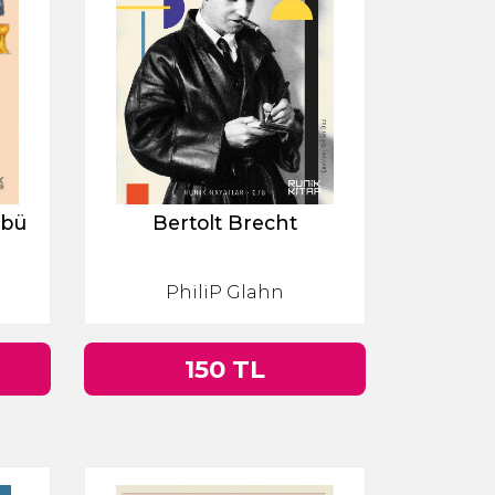
abü
Bertolt Brecht
PhiliP Glahn
150 TL