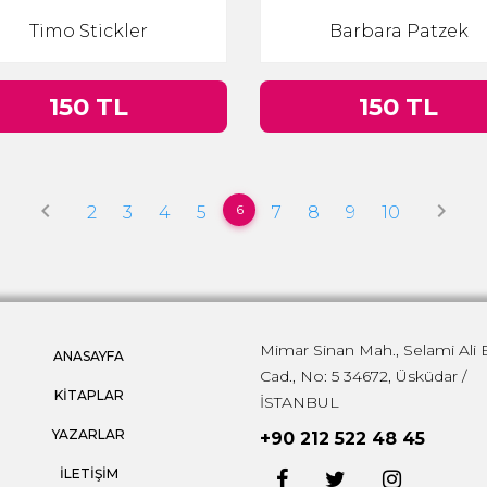
Timo Stickler
Barbara Patzek
150 TL
150 TL
keyboard_arrow_left
keyboard_arrow_right
6
2
3
4
5
7
8
9
10
Mimar Sinan Mah., Selami Ali 
ANASAYFA
Cad., No: 5 34672, Üsküdar /
KİTAPLAR
İSTANBUL
YAZARLAR
+90 212 522 48 45
İLETİŞİM