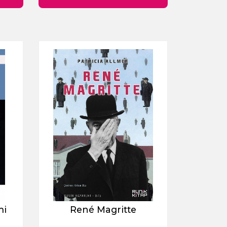
mi
René Magritte