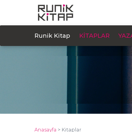
Runik Kitap
KİTAPLAR
YAZ
Anasayfa
>
Kitaplar