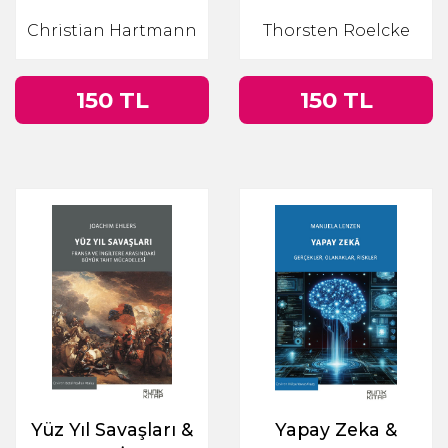
Almanya'nın Doğu
Christian Hartmann
Thorsten Roelcke
Cephesi 1941-1945
150 TL
150 TL
Yüz Yıl Savaşları &
Yapay Zeka &