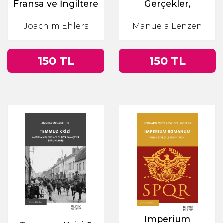
Fransa ve İngiltere
Gerçekler,
Arasındaki Büyük
Olanaklar, Riskler
Joachim Ehlers
Manuela Lenzen
Taht Mücadelesi
150 TL
150 TL
Imperium