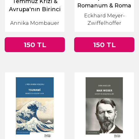
Temmuz Krizi &
Romanum & Roma
Avrupa'nın Birinci
Eyaletlerinin Tarihi
Eckhard Meyer-
Dünya Savaşı'na
Annika Mombauer
Zwiffelhoffer
Sürüklenişi
150 TL
150 TL