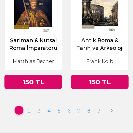
Şarlman & Kutsal
Antik Roma &
Roma İmparatoru
Tarih ve Arkeoloji
Matthias Becher
Frank Kolb
150 TL
150 TL
keyboard_arrow_right
1
2
3
4
5
6
7
8
9