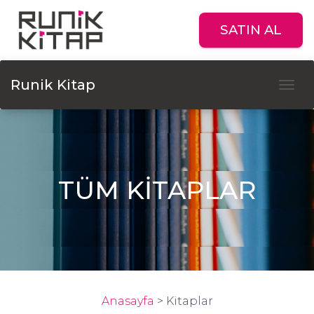
SATIN AL
Runik Kitap
Tog
TÜM KİTAPLAR
Anasayfa
>
Kitaplar