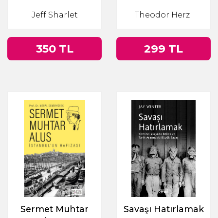
İktidarının
Jeff Sharlet
Theodor Herzl
Kalbindeki Gizli
Fundamentalizm
350 TL
299 TL
Sermet Muhtar
Savaşı Hatırlamak