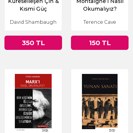
Küreselleşen Çin &
Montaigne’i Nasıl
Kısmi Güç
Okumalıyız?
David Shambaugh
Terence Cave
350 TL
150 TL