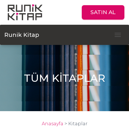
SATIN AL
Runik Kitap
Tog
TÜM KİTAPLAR
Anasayfa
>
Kitaplar