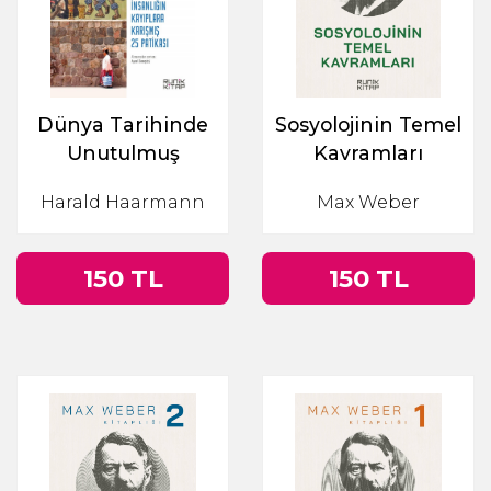
Dünya Tarihinde
Sosyolojinin Temel
Unutulmuş
Kavramları
Kültürler &
Harald Haarmann
Max Weber
İnsanlığın
Kayıplara Karışmış
25 Patikası
150 TL
150 TL