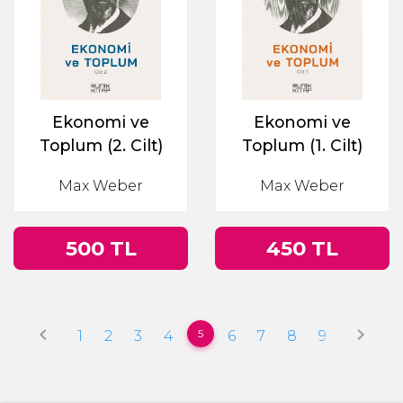
Ekonomi ve
Ekonomi ve
Toplum (2. Cilt)
Toplum (1. Cilt)
Max Weber
Max Weber
500 TL
450 TL
keyboard_arrow_left
keyboard_arrow_right
5
1
2
3
4
6
7
8
9