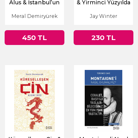
Alus & İstanbul’un
& Yirminci Yüzyılda
Hafızası
Bellek ve Tarih
Meral Demiryürek
Jay Winter
Arasındaki Büyük
Savaş
450 TL
230 TL