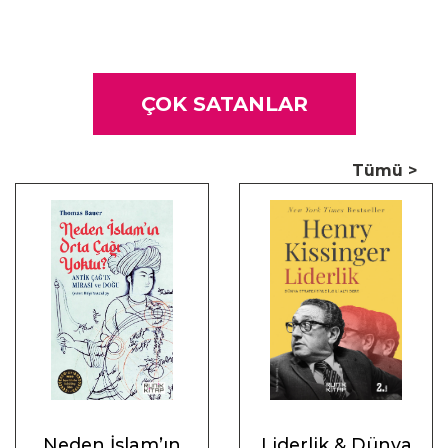
ÇOK SATANLAR
Tümü >
Neden İslam’ın
Liderlik & Dünya