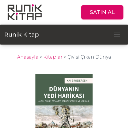
SATIN AL
Runik Kitap
Tog
Anasayfa
>
Kitaplar
>
Çivisi Çıkan Dünya