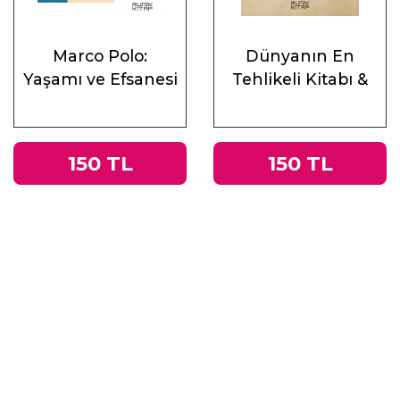
Marco Polo:
Dünyanın En
Yaşamı ve Efsanesi
Tehlikeli Kitabı &
Roma
İmparatorluğu’ndan
Nazi Almanyası’na
150 TL
150 TL
Tacitus’un
Germania’sı