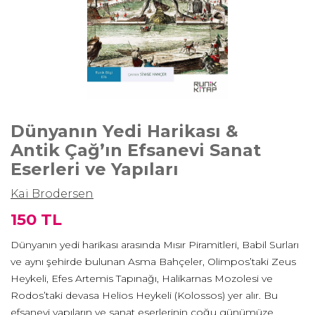
Dünyanın Yedi Harikası &
Antik Çağ’ın Efsanevi Sanat
Eserleri ve Yapıları
Kai Brodersen
150 TL
Dünyanın yedi harikası arasında Mısır Piramitleri, Babil Surları
ve aynı şehirde bulunan Asma Bahçeler, Olimpos’taki Zeus
Heykeli, Efes Artemis Tapınağı, Halikarnas Mozolesi ve
Rodos’taki devasa Helios Heykeli (Kolossos) yer alır. Bu
efsanevi yapıların ve sanat eserlerinin çoğu günümüze