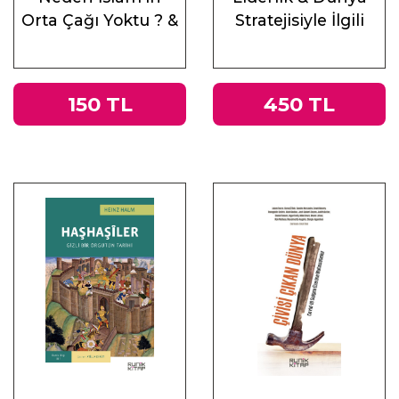
Orta Çağı Yoktu ? &
Stratejisiyle İlgili
Antik Çağ’ın Mirası
Altı Ders
ve Doğu
150 TL
450 TL