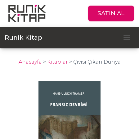
SATIN AL
Runik Kitap
Tog
Anasayfa
>
Kitaplar
>
Çivisi Çıkan Dünya