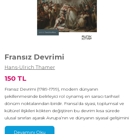
Fransız Devrimi
Hans-Ulrich Thamer
150 TL
Fransız Devrimi (1789-1799), modern dünyanın
şekillenmesinde belirleyici rol oynamış en sarsıcı tarihsel
dönüm noktalarından biridir. Fransa’da siyasi, toplumsal ve
kültürel ilişkileri kökten değiştiren bu devrim kısa sürede
ulusal sınırları aşarak Avrupa’nın ve dünyanın siyasal gelişimini
derinden etkilemiştir. Anayasal dönüşümlerden liberal siyasi
kültürün doğuşuna kadar uzanan etkileriyle modern
Devamını Oku