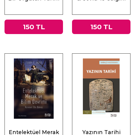
Üzerine
Muhasebeler
150 TL
150 TL
Entelektüel Merak
Yazının Tarihi