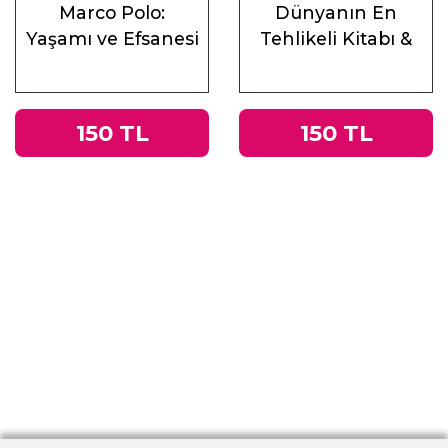
Marco Polo:
Dünyanın En
Yaşamı ve Efsanesi
Tehlikeli Kitabı &
Roma
İmparatorluğu’ndan
Nazi Almanyası’na
150 TL
150 TL
Tacitus’un
Germania’sı