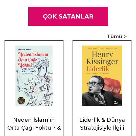
ÇOK SATANLAR
Tümü >
Neden İslam’ın
Liderlik & Dünya
Orta Çağı Yoktu ? &
Stratejisiyle İlgili
Antik Çağ’ın Mirası
Altı Ders