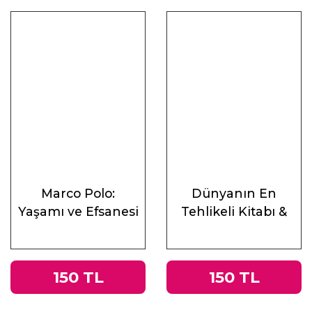
Marco Polo:
Dünyanın En
Yaşamı ve Efsanesi
Tehlikeli Kitabı &
Roma
İmparatorluğu’ndan
Nazi Almanyası’na
150 TL
150 TL
Tacitus’un
Germania’sı