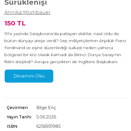
Sürüklenişi
Annika Mombauer
150 TL
1914 yazında Saraybosna’da patlayan silahlar, nasıl oldu da
bütün dünyayı ateşe verdi? Sırp milliyetçilerinin Arşidük Franz
Ferdinand ve eşine düzenlediği suikast neden yalnızca
bölgesel bir kriz olarak kalmadı da Birinci Dünya Savaşı’nın
fitilini ateşledi? Avrupa gerçekten de İngiltere Başbakanı
Lloyd George’un söylediği gibi savaşa “sürüklendi” mi, yoksa
felakete giden yol bilinçli siyasi kararlarla mı döşendi?
Devamını Oku
Temmuz Krizi üzerine dünyanın önde gelen uzmanlarından
biri kabul edilen Annika Mombauer, çağdaş belgeler ve
yıllara yayılan titiz araştırmalar eşliğinde, 28 Haziran 1914’te
Saraybosna’da işlenen suikasttan İngiltere’nin 4 Ağustos’ta
Çevirmen
Bilge Enç
Almanya’ya savaş ilan etmesine kadar geçen o kritik haftaları
Yayın Tarihi
5.06.2026
adım adım izliyor. Mombauer, özellikle son yıllarda
Avusturya-Macaristan ile Alman İmparatorluğu’nun
ISBN
6256931985