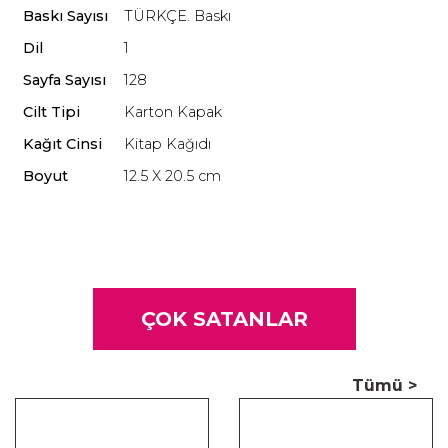
sorumluluğunu göreceleştirmeye çalışan yorumlara karşı
Baskı Sayısı
TÜRKÇE. Baskı
açık bir tavır alarak, her iki devletin siyasi ve askerî elitlerinin
Dil
1
dünya savaşını bile bile göze aldığını ortaya koyuyor.
Sayfa Sayısı
128
Cilt Tipi
Karton Kapak
Kağıt Cinsi
Kitap Kağıdı
Boyut
12.5 X 20.5 cm
ÇOK SATANLAR
Tümü >