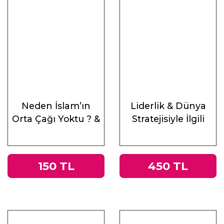
Neden İslam’ın
Liderlik & Dünya
Orta Çağı Yoktu ? &
Stratejisiyle İlgili
Antik Çağ’ın Mirası
Altı Ders
ve Doğu
150 TL
450 TL