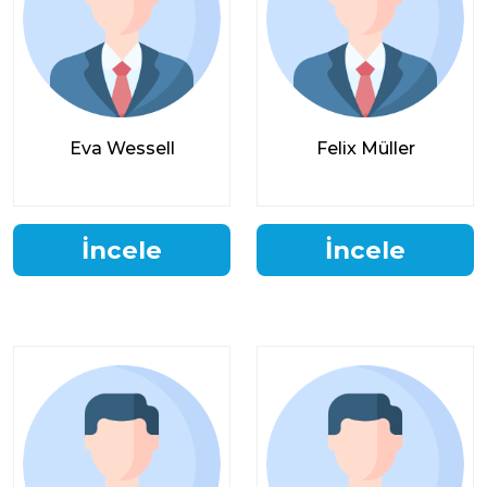
Eva Wessell
Felix Müller
İncele
İncele