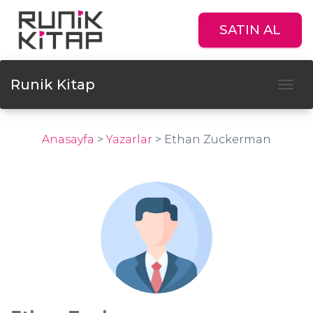
SATIN AL
Runik Kitap
Tog
Anasayfa
>
Yazarlar
>
Ethan Zuckerman