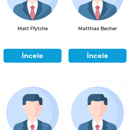
Matt Ffytche
Matthias Becher
İncele
İncele