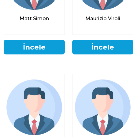
Matt Simon
Maurizio Viroli
İncele
İncele