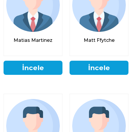
Matias Martinez
Matt Ffytche
İncele
İncele