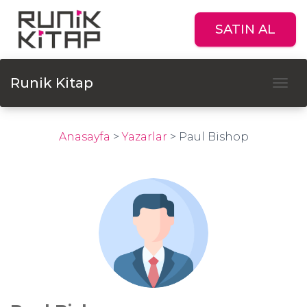
SATIN AL
Runik Kitap
Tog
Anasayfa
>
Yazarlar
>
Paul Bishop