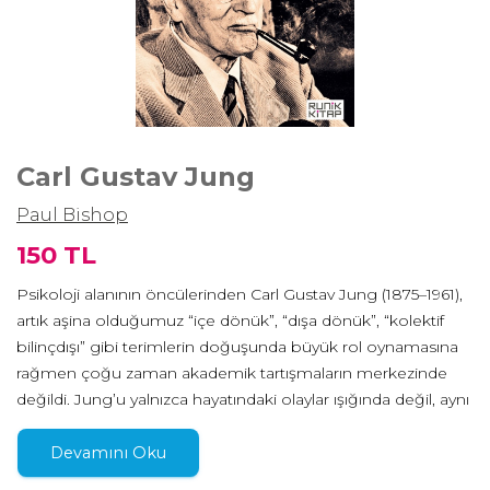
Carl Gustav Jung
Paul Bishop
150 TL
Psikoloji alanının öncülerinden Carl Gustav Jung (1875–1961),
artık aşina olduğumuz “içe dönük”, “dışa dönük”, “kolektif
bilinçdışı” gibi terimlerin doğuşunda büyük rol oynamasına
rağmen çoğu zaman akademik tartışmaların merkezinde
değildi. Jung’u yalnızca hayatındaki olaylar ışığında değil, aynı
zamanda okudukları ve yazdıkları aracılığıyla da anlamayı
amaçlayan Paul Bishop’ın biyografisi, önemi günümüzde
Devamını Oku
dahi yeterince takdir edilmeyen Jung’un felsefi yönünü