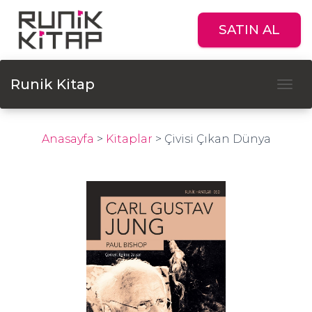
SATIN AL
Runik Kitap
Tog
Anasayfa
>
Kitaplar
>
Çivisi Çıkan Dünya