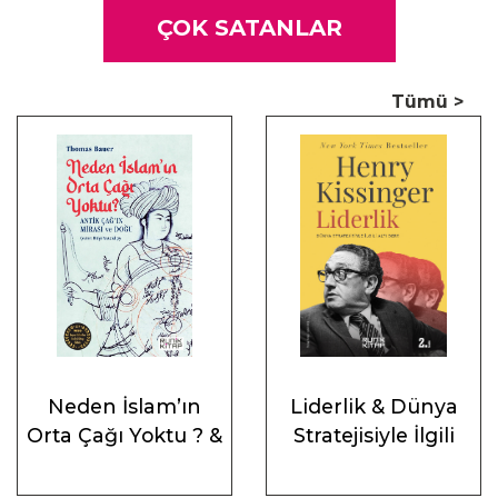
ÇOK SATANLAR
Tümü >
Neden İslam’ın
Liderlik & Dünya
Orta Çağı Yoktu ? &
Stratejisiyle İlgili
Antik Çağ’ın Mirası
Altı Ders
ve Doğu