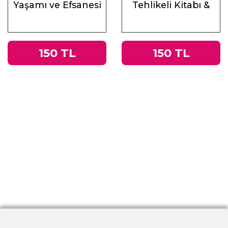
Yaşamı ve Efsanesi
Tehlikeli Kitabı &
Roma
İmparatorluğu’ndan
Nazi Almanyası’na
150 TL
150 TL
Tacitus’un
Germania’sı