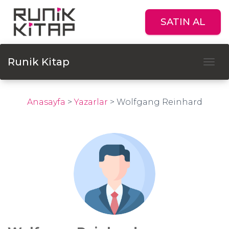
SATIN AL
Runik Kitap
Tog
Anasayfa
>
Yazarlar
>
Wolfgang Reinhard