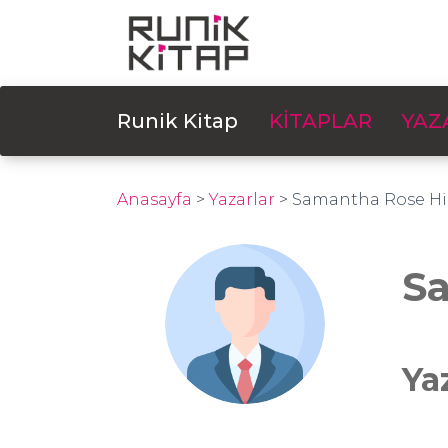
Runik Kitap
KİTAPLAR
YAZ
Anasayfa
>
Yazarlar
>
Samantha Rose Hil
Sa
Ya