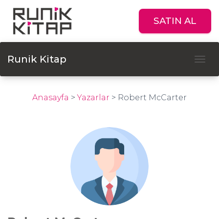
SATIN AL
Runik Kitap
Tog
Anasayfa
>
Yazarlar
>
Robert McCarter