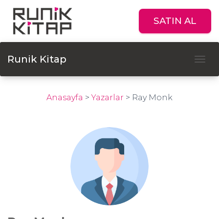
SATIN AL
Runik Kitap
Tog
Anasayfa
>
Yazarlar
>
Ray Monk