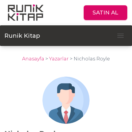
SATIN AL
Runik Kitap
Tog
Anasayfa
>
Yazarlar
>
Nicholas Royle