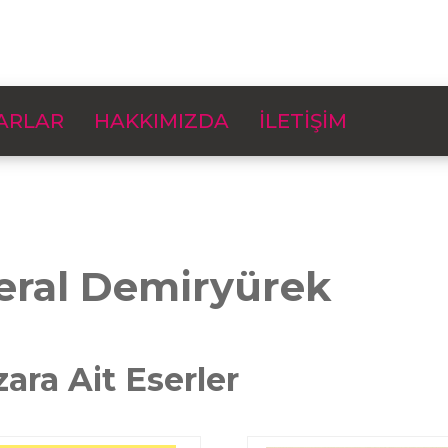
ARLAR
HAKKIMIZDA
İLETİŞİM
eral Demiryürek
zara Ait Eserler