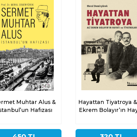
ermet Muhtar Alus &
Hayattan Tiyatroya &
İstanbul’un Hafızası
Ekrem Bolayır’ın Hay
ve Tiyatroları
450 TL
320 TL