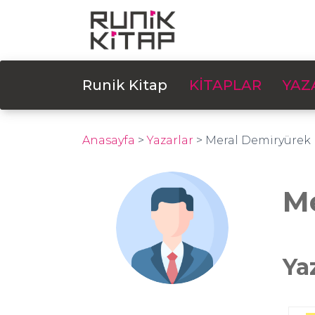
Runik Kitap
KİTAPLAR
YAZ
Anasayfa
>
Yazarlar
>
Meral Demiryürek
M
Ya