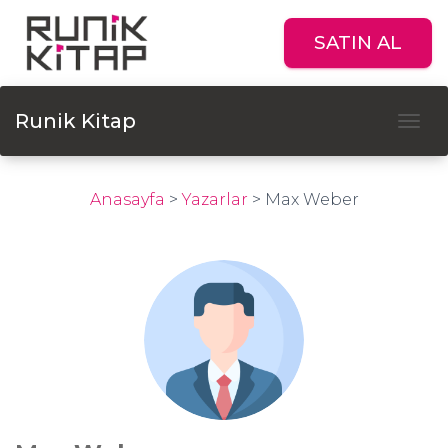
SATIN AL
Runik Kitap
Tog
Anasayfa
>
Yazarlar
>
Max Weber