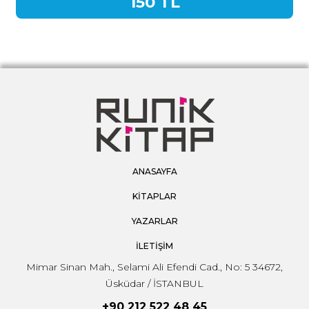
150 TL
ANASAYFA
KİTAPLAR
YAZARLAR
İLETİŞİM
Mimar Sinan Mah., Selami Ali Efendi Cad., No: 5 34672,
Üsküdar / İSTANBUL
+90 212 522 48 45