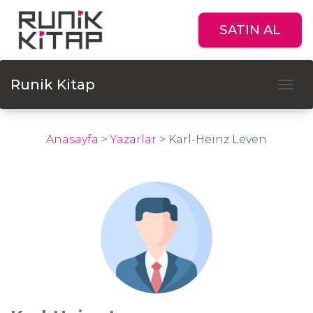
SATIN AL
Runik Kitap
Tog
Anasayfa
>
Yazarlar
>
Karl-Heinz Leven