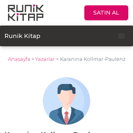
SATIN AL
Runik Kitap
Tog
Anasayfa
>
Yazarlar
>
Karanina Kollmar-Paulenz