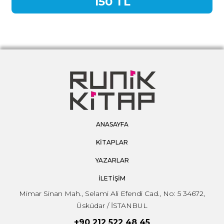
150 TL
ANASAYFA
KİTAPLAR
YAZARLAR
İLETİŞİM
Mimar Sinan Mah., Selami Ali Efendi Cad., No: 5 34672,
Üsküdar / İSTANBUL
+90 212 522 48 45