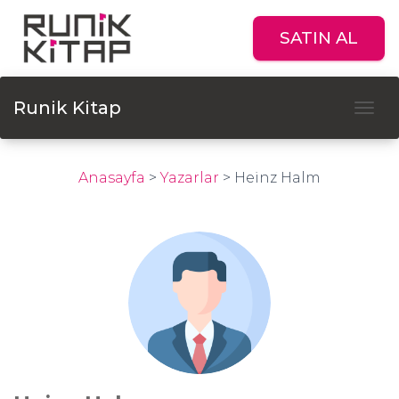
SATIN AL
Runik Kitap
Tog
Anasayfa
>
Yazarlar
>
Heinz Halm