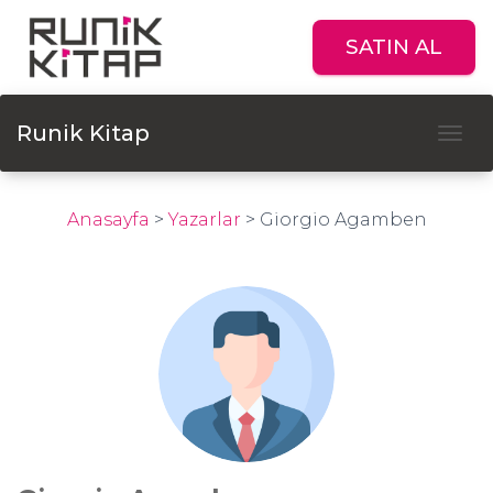
SATIN AL
Runik Kitap
Tog
Anasayfa
>
Yazarlar
>
Giorgio Agamben