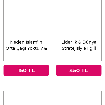
Neden İslam’ın
Liderlik & Dünya
Orta Çağı Yoktu ? &
Stratejisiyle İlgili
Antik Çağ’ın Mirası
Altı Ders
ve Doğu
150 TL
450 TL