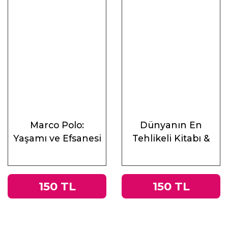
Marco Polo:
Dünyanın En
Yaşamı ve Efsanesi
Tehlikeli Kitabı &
Roma
İmparatorluğu’ndan
Nazi Almanyası’na
150 TL
150 TL
Tacitus’un
Germania’sı