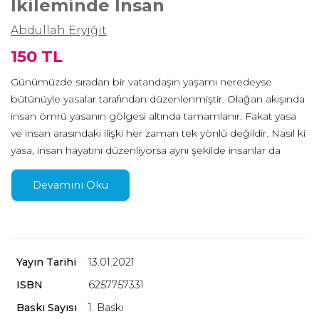
İkileminde İnsan
Abdullah Eryiğit
150 TL
Günümüzde sıradan bir vatandaşın yaşamı neredeyse
bütünüyle yasalar tarafından düzenlenmiştir. Olağan akışında
insan ömrü yasanın gölgesi altında tamamlanır. Fakat yasa
ve insan arasındaki ilişki her zaman tek yönlü değildir. Nasıl ki
yasa, insan hayatını düzenliyorsa aynı şekilde insanlar da
yasaları düzenler. Yasayı aşmak, yalnız suçluların değil
kurtarıcıların; tiranlar kadar kimi imparatorların da ortak
Devamını Oku
arzusu olmuştur. Abdullah Eryiğit’in kaleme aldığı Yasa-Üstü
İnsan –Platon’dan Agamben’e Yasa ve Hukuk İkileminde
İnsan- başlıklı bu inceleme, söz konusu arzunun ve sadece
idaresi altındakilere değil yasaya da hükmeden kişilerin Batı
Yayın Tarihi
13.01.2021
tarihi boyunca izini sürüyor ve insanın yasayla kurduğu
ISBN
6257757331
ilişkide aşkınlık ve sınır pozisyonlarını tekrar tartışmaya açıyor.
Bu çalışma insanın yasaları değiştirme, kaldırma, yenileme ve
Baskı Sayısı
1. Baskı