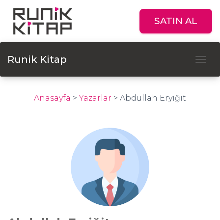
SATIN AL
Runik Kitap
Tog
Anasayfa
>
Yazarlar
>
Abdullah Eryiğit