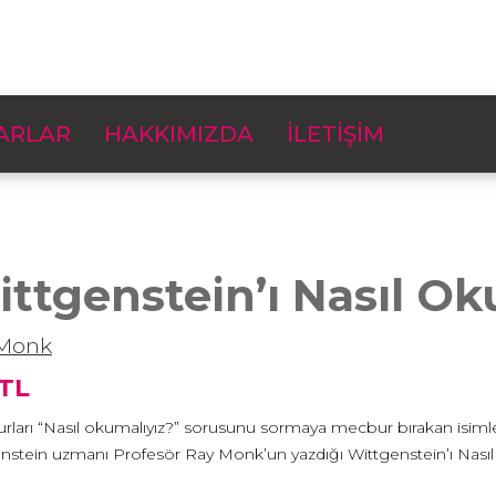
ARLAR
HAKKIMIZDA
İLETİŞİM
ttgenstein’ı Nasıl Ok
 Monk
 TL
urları “Nasıl okumalıyız?” sorusunu sormaya mecbur bırakan isimle
nstein uzmanı Profesör Ray Monk’un yazdığı Wittgenstein’ı Nasıl