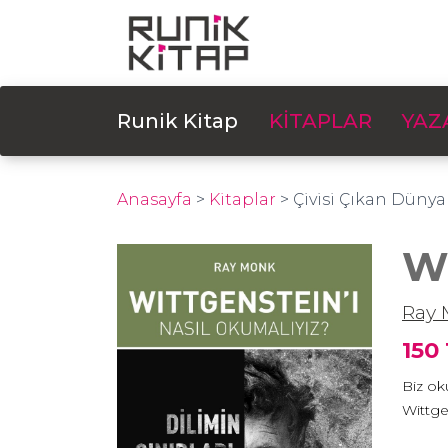
Runik Kitap
KİTAPLAR
YAZ
Anasayfa
>
Kitaplar
>
Çivisi Çıkan Dünya
Wi
Ray
150
Biz ok
Wittge