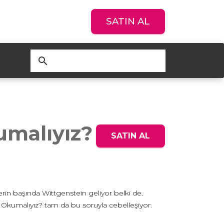
SATIN AL
search
umalıyız?
SATIN AL
rin başında Wittgenstein geliyor belki de.
 Okumalıyız? tam da bu soruyla cebelleşiyor.