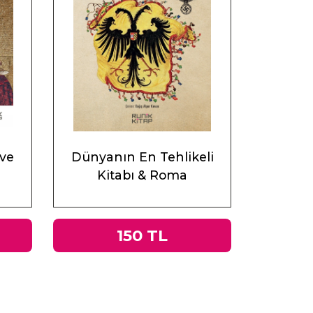
 ve
Dünyanın En Tehlikeli
Kitabı & Roma
İmparatorluğu’ndan Nazi
Almanyası’na Tacitus’un
Germania’sı
150 TL