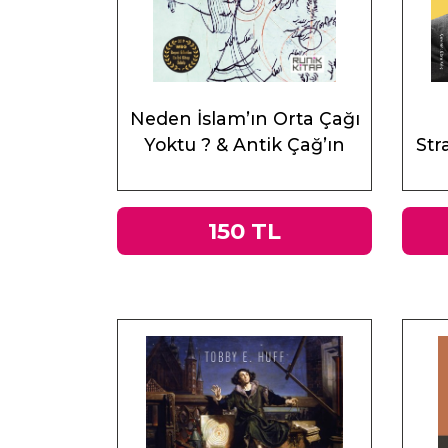
Neden İslam’ın Orta Çağı
Yoktu ? & Antik Çağ’ın
Stra
Mirası ve Doğu
150 TL