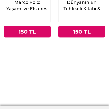
Marco Polo:
Dünyanın En
Yaşamı ve Efsanesi
Tehlikeli Kitabı &
Roma
İmparatorluğu’ndan
Nazi Almanyası’na
150 TL
150 TL
Tacitus’un
Germania’sı