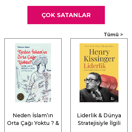
ÇOK SATANLAR
Tümü >
Neden İslam’ın
Liderlik & Dünya
Orta Çağı Yoktu ? &
Stratejisiyle İlgili
Antik Çağ’ın Mirası
Altı Ders