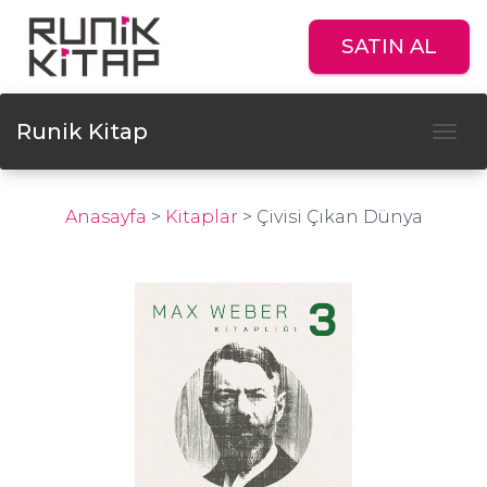
SATIN AL
Runik Kitap
Tog
Anasayfa
>
Kitaplar
>
Çivisi Çıkan Dünya