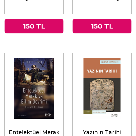
Üzerine
Muhasebeler
150 TL
150 TL
Entelektüel Merak
Yazının Tarihi