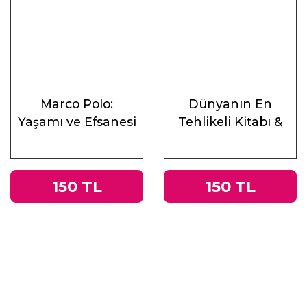
Marco Polo:
Dünyanın En
Yaşamı ve Efsanesi
Tehlikeli Kitabı &
Roma
İmparatorluğu’ndan
Nazi Almanyası’na
150 TL
150 TL
Tacitus’un
Germania’sı