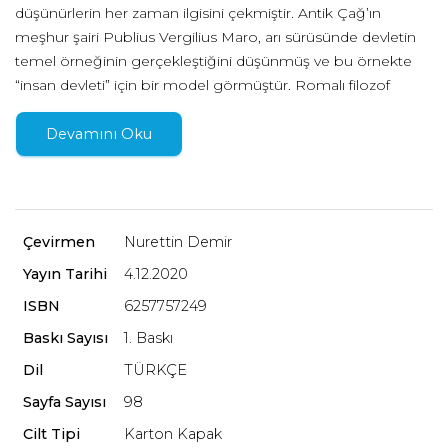
düşünürlerin her zaman ilgisini çekmiştir. Antik Çağ’ın
meşhur şairi Publius Vergilius Maro, arı sürüsünde devletin
temel örneğinin gerçekleştiğini düşünmüş ve bu örnekte
“insan devleti” için bir model görmüştür. Romalı filozof
Seneca ise öğrencisi Nero’nun dikkatini, arı devletinin
monarşiyi haklı çıkarmakla birlikte, kraliçe arının iğnesi
Devamını Oku
olmadığına, demek ki tabiatın intikamcı bir hükümdar
istemediğine çeker. İnsan buna günümüzde bıyık altından
gülse de canlıların sosyal davranışı doğa bilimcilerin önüne
sürekli yeni bilmeceler çıkarmıştır. Örnek olarak böcek
Çevirmen
Nurettin Demir
sürülerinde iş bölümünün ne gibi yararları vardır? Bir grubun
Yayın Tarihi
4.12.2020
bireyleri, nasıl oluyor da şaşırtıcı derecede iş birliği
yapabiliyor, ama diğer taraftan sık sık çatışabiliyorlar? Bireyler
ISBN
6257757249
neden grup oluşturuyor? Hayvanların sosyal yaşamından
Baskı Sayısı
1. Baskı
hareketle insanlarınkine dair ne dereceye kadar çıkarımlar
Dil
TÜRKÇE
yapabiliriz? Alanın en iyi uzmanlardan Franz M. Wuketits, bu
kitapta sosyobiyoloji ve sonuçlarının mahiyetini açıklıyor.
Sayfa Sayısı
98
Biyolojinin en önemli alanlarından birini ve temel bulgularını,
Cilt Tipi
Karton Kapak
anlaşılır biçimde pek çok örnek yardımıyla okuyucunun