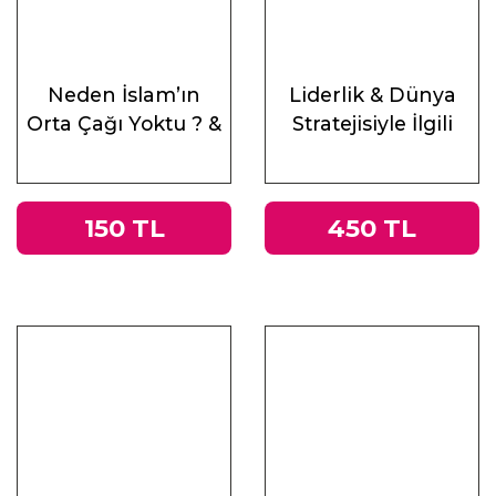
Neden İslam’ın
Liderlik & Dünya
Orta Çağı Yoktu ? &
Stratejisiyle İlgili
Antik Çağ’ın Mirası
Altı Ders
ve Doğu
150 TL
450 TL