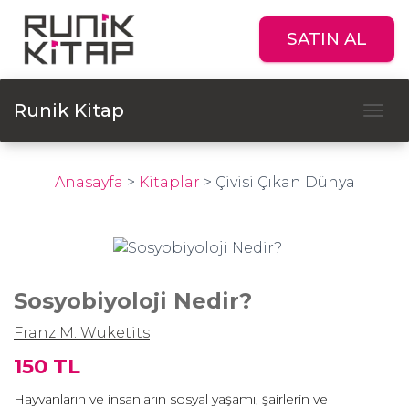
SATIN AL
Runik Kitap
Tog
Anasayfa
>
Kitaplar
>
Çivisi Çıkan Dünya
Sosyobiyoloji Nedir?
Franz M. Wuketits
150 TL
Hayvanların ve insanların sosyal yaşamı, şairlerin ve