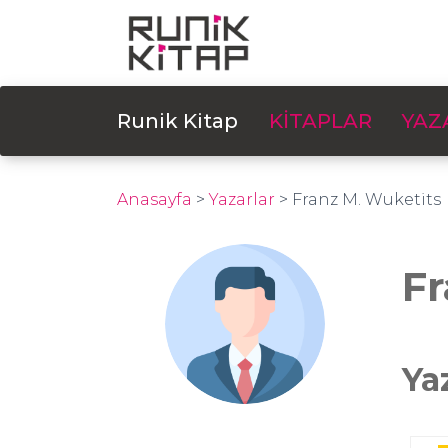
Runik Kitap
KİTAPLAR
YAZ
Anasayfa
>
Yazarlar
>
Franz M. Wuketits
Fr
Ya