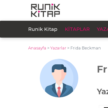
Runik Kitap
KİTAPLAR
YAZ
Anasayfa
>
Yazarlar
>
Frida Beckman
F
Ya