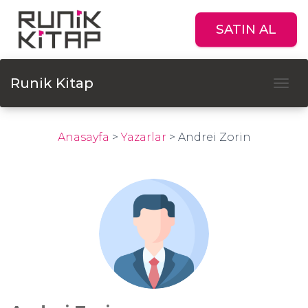
SATIN AL
Runik Kitap
Tog
Anasayfa
>
Yazarlar
>
Andrei Zorin