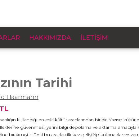
ARLAR
HAKKIMIZDA
İLETİŞİM
zının Tarihi
ld Haarmann
 TL
nsanlığın kullandığı en eski kültür araçlarından biridir. Yazısız kültür
elleklerine güvenmesi, yerini bilgi depolama ve aktarma amacıyla k
mine bırakmıştır. Peki bu araçları ilk kez geliştirip kullananlar v