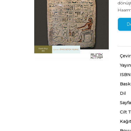
dönüştü
Haarma
da dâhi
anlaşıl
D
teknol
etmeden
hakkınd
Çevi
Yayın
ISBN
Baskı
Dil
Sayfa
Cilt T
Kağıt
Boyu