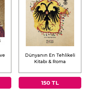
 ve
Dünyanın En Tehlikeli
Kitabı & Roma
İmparatorluğu’ndan Nazi
Almanyası’na Tacitus’un
Germania’sı
150 TL