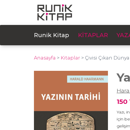
Runik Kitap
KİTAPLAR
YAZ
Anasayfa
>
Kitaplar
>
Çivisi Çıkan Dünya
Ya
Hara
150
Yazı, i
için b
gelişi