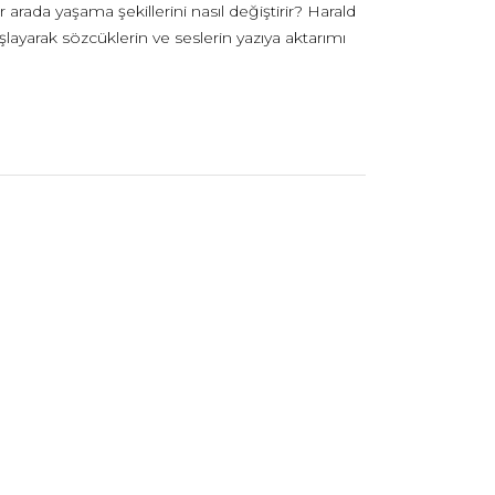
r arada yaşama şekillerini nasıl değiştirir? Harald
layarak sözcüklerin ve seslerin yazıya aktarımı
fabelerimizin nasıl ortaya çıktığını açık ve
kadim uygarlık coğrafyalarının binlerce yıllık yazı
 diğer bölgelerindeki atılımları da ihmal
nmiş bazı önemli uygarlıkların yaşantıları