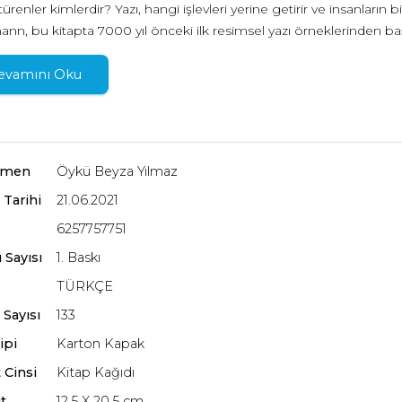
renler kimlerdir? Yazı, hangi işlevleri yerine getirir ve insanların bi
nn, bu kitapta 7000 yıl önceki ilk resimsel yazı örneklerinden baş
l olmak üzere, çok çeşitli gelişmiş yazı sistemlerinin ve bugünkü al
ır şekilde ortaya koyuyor. Antik Tuna, Yakın Doğu, Ege ve Mısır gibi 
evamını Oku
ojisi geliştirme sürecini, Antik Amerika, Çin, Orta Asya ve dünyanın
 ele alıyor. Ayrıca insanlığın kültürel tarihi ve tarihten çoktan sili
a da etkileyici bilgiler sunuyor.
rmen
Öykü Beyza Yılmaz
 Tarihi
21.06.2021
6257757751
 Sayısı
1. Baskı
TÜRKÇE
 Sayısı
133
ipi
Karton Kapak
 Cinsi
Kitap Kağıdı
t
12.5 X 20.5 cm