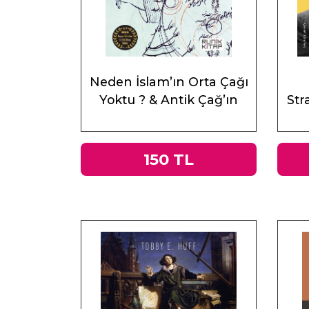
Neden İslam’ın Orta Çağı
Yoktu ? & Antik Çağ’ın
Stra
Mirası ve Doğu
150 TL