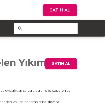
SATIN AL
search
len Yıkım
SATIN AL
uygarlıkları sarsan, kıyıları silip süpüren ve
lerinden volkan patlamalarına, devasa