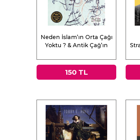
Neden İslam’ın Orta Çağı
Yoktu ? & Antik Çağ’ın
Stra
Mirası ve Doğu
150 TL