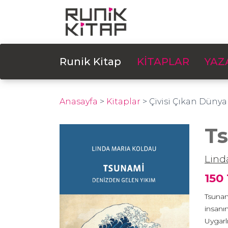
Runik Kitap
KİTAPLAR
YAZ
Anasayfa
>
Kitaplar
>
Çivisi Çıkan Dünya
T
Lind
150
Tsunami
insanın
Uygarl