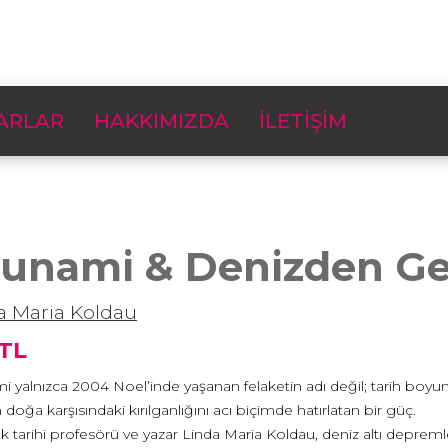
ARLAR
HAKKIMIZDA
İLETİŞİM
sunami & Denizden Ge
a Maria Koldau
 TL
 yalnızca 2004 Noel’inde yaşanan felaketin adı değil; tarih boyunca 
 doğa karşısındaki kırılganlığını acı biçimde hatırlatan bir güç.
ık tarihi profesörü ve yazar Linda Maria Koldau, deniz altı deprem