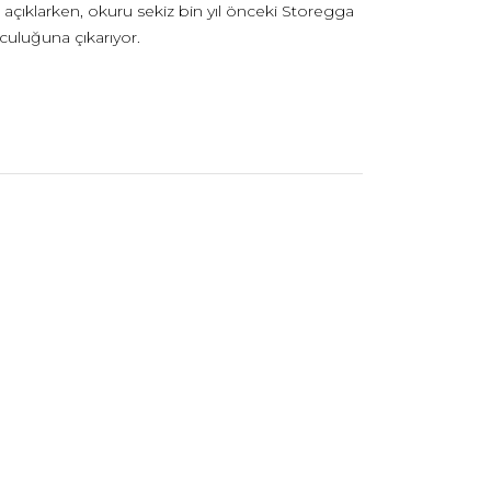
açıklarken, okuru sekiz bin yıl önceki Storegga
culuğuna çıkarıyor.
istemlerini, bilimsel araştırmaları ve korunma
sunamiye ne kadar hazırız?