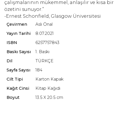
çalışmalarının mükemmel, anlaşılır ve kısa bir
özetini sunuyor.”
-Ernest Schonfield, Glasgow Üniversitesi
Çevirmen
Aslı Önal
Yayın Tarihi
8.07.2021
ISBN
6257757843
Baskı Sayısı
1. Baskı
Dil
TÜRKÇE
Sayfa Sayısı
184
Cilt Tipi
Karton Kapak
Kağıt Cinsi
Kitap Kağıdı
Boyut
13.5 X 20.5 cm