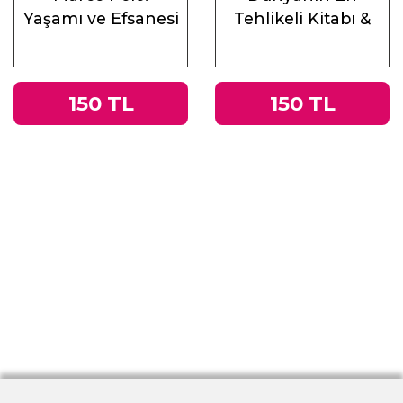
Yaşamı ve Efsanesi
Tehlikeli Kitabı &
Roma
İmparatorluğu’ndan
Nazi Almanyası’na
150 TL
150 TL
Tacitus’un
Germania’sı