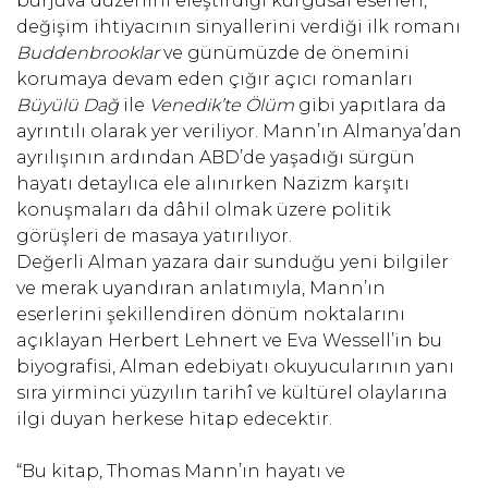
burjuva düzenini eleştirdiği kurgusal eserleri,
değişim ihtiyacının sinyallerini verdiği ilk romanı
Buddenbrooklar
ve günümüzde de önemini
korumaya devam eden çığır açıcı romanları
Büyülü Dağ
ile
Venedik’te Ölüm
gibi yapıtlara da
ayrıntılı olarak yer veriliyor. Mann’ın Almanya’dan
ayrılışının ardından ABD’de yaşadığı sürgün
hayatı detaylıca ele alınırken Nazizm karşıtı
konuşmaları da dâhil olmak üzere politik
görüşleri de masaya yatırılıyor.
Değerli Alman yazara dair sunduğu yeni bilgiler
ve merak uyandıran anlatımıyla, Mann’ın
eserlerini şekillendiren dönüm noktalarını
açıklayan Herbert Lehnert ve Eva Wessell’in bu
biyografisi, Alman edebiyatı okuyucularının yanı
sıra yirminci yüzyılın tarihî ve kültürel olaylarına
ilgi duyan herkese hitap edecektir.
“Bu kitap, Thomas Mann’ın hayatı ve