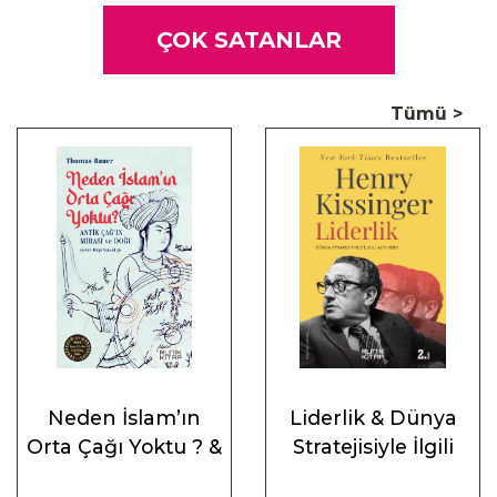
ÇOK SATANLAR
Tümü >
Neden İslam’ın
Liderlik & Dünya
Orta Çağı Yoktu ? &
Stratejisiyle İlgili
Antik Çağ’ın Mirası
Altı Ders