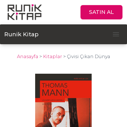
SATIN AL
Runik Kitap
Tog
Anasayfa
>
Kitaplar
>
Çivisi Çıkan Dünya