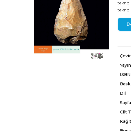
teknol
teknol
ederiz
bir ka
D
süreçt
güttüğ
duygul
atılım
Çevi
sürege
Yayın
teknis
alıyor.
ISBN
Baskı
Dil
Sayfa
Cilt T
Kağıt
Boyu