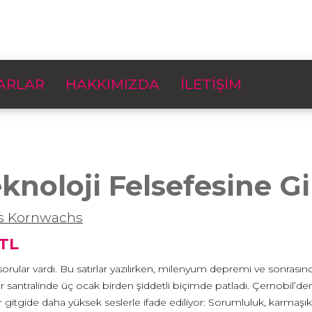
ARLAR
HAKKIMIZDA
İLETİŞİM
knoloji Felsefesine Gi
s Kornwachs
 TL
orular vardı. Bu satırlar yazılırken, milenyum depremi ve sonras
r santralinde üç ocak birden şiddetli biçimde patladı. Çernobil’den 
 gitgide daha yüksek seslerle ifade ediliyor: Sorumluluk, karmaşıklık