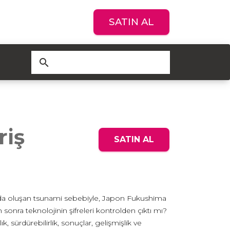
SATIN AL
search
riş
SATIN AL
ında oluşan tsunami sebebiyle, Japon Fukushima
sonra teknolojinin şifreleri kontrolden çıktı mı?
, sürdürebilirlik, sonuçlar, gelişmişlik ve