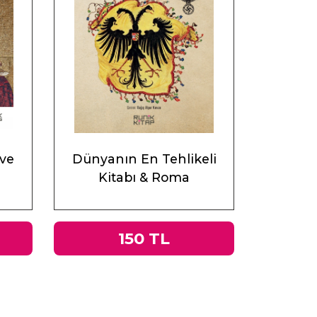
 ve
Dünyanın En Tehlikeli
Kitabı & Roma
İmparatorluğu’ndan Nazi
Almanyası’na Tacitus’un
Germania’sı
150 TL