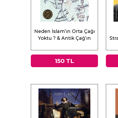
Neden İslam’ın Orta Çağı
Yoktu ? & Antik Çağ’ın
Stra
Mirası ve Doğu
150 TL