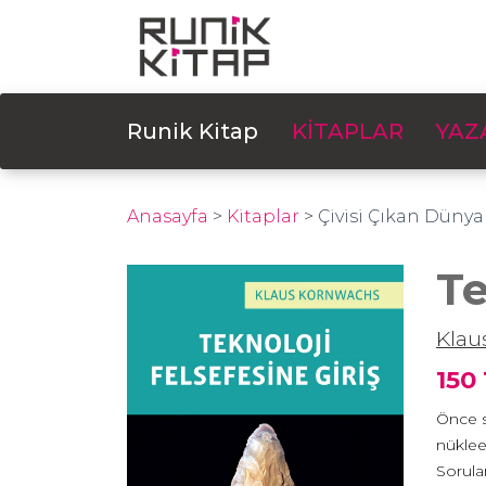
Runik Kitap
KİTAPLAR
YAZ
Anasayfa
>
Kitaplar
>
Çivisi Çıkan Dünya
Te
Klau
150
Önce s
nüklee
Sorular