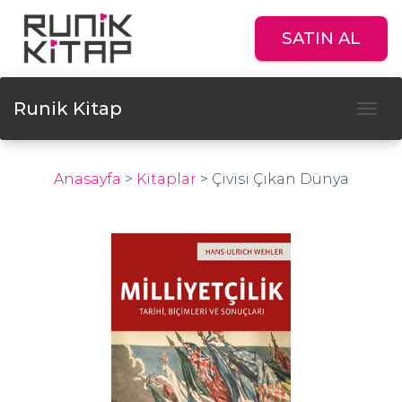
SATIN AL
Runik Kitap
Tog
Anasayfa
>
Kitaplar
>
Çivisi Çıkan Dünya