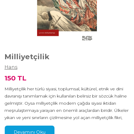
Milliyetçilik
Hans
150 TL
Milliyetçilik her türlü siyasi, toplumsal, kültürel, etnik ve dini
davranışı tanımlamak için kullanılan belirsiz bir sözcük haline
gelmiştir. Oysa milliyetçilik modern çağda siyasi iktidarı
meşrulaştırmaya yarayan en önemli araçlardan biridir. Ülkeler
yıkan ve yeni sınırların çizilmesine yol açan milliyetçilik fikri,
insanoğlunun kaderini değiştirmiş, çok geniş alanlara yayılan
imparatorlukları parçalamış ve pek çok savaşın yaşanmasına
Devamını Oku