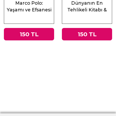
Marco Polo:
Dünyanın En
Yaşamı ve Efsanesi
Tehlikeli Kitabı &
Roma
İmparatorluğu’ndan
Nazi Almanyası’na
150 TL
150 TL
Tacitus’un
Germania’sı