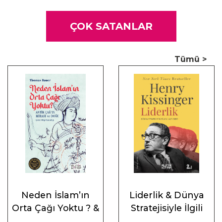
ÇOK SATANLAR
Tümü >
Neden İslam’ın
Liderlik & Dünya
Orta Çağı Yoktu ? &
Stratejisiyle İlgili
Antik Çağ’ın Mirası
Altı Ders