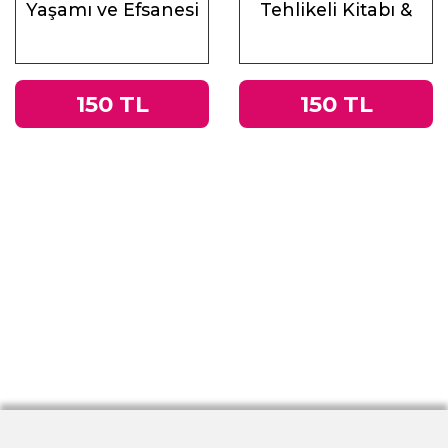
Yaşamı ve Efsanesi
Tehlikeli Kitabı &
Roma
İmparatorluğu’ndan
Nazi Almanyası’na
150 TL
150 TL
Tacitus’un
Germania’sı