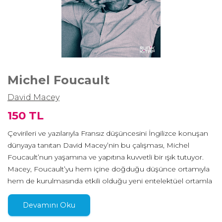
Michel Foucault
David Macey
150 TL
Çevirileri ve yazılarıyla Fransız düşüncesini İngilizce konuşan
dünyaya tanıtan David Macey’nin bu çalışması, Michel
Foucault’nun yaşamına ve yapıtına kuvvetli bir ışık tutuyor.
Macey, Foucault’yu hem içine doğduğu düşünce ortamıyla
hem de kurulmasında etkili olduğu yeni entelektüel ortamla
birlikte ele alarak düşünürün kaynaklarına ve etkilediği
isimlere odaklanıyor. Foucault’nun Althusser, Hyppolite,
Devamını Oku
Canguilhem, Dumezil gibi hocalığını yapmış ve Barthes,