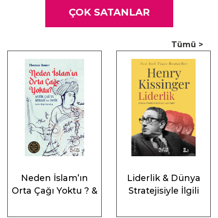
mozaiği andıran doğasını da kavrama çabasında yatıyor.”
ÇOK SATANLAR
-Delia Despina Dumitrica,
Foucault Studies
Tümü >
“Macey, Foucault’nun çalışmalarını açıklamak için hayatına
başvurmadığı gibi kişiliğine dair ipuçları vermek için yazılarına
da başvurmuyor. Onun entelektüel, kamusal ve kişisel
hayatlarını iç içe dokuyor.”
-
Scotland on Sunday
Neden İslam’ın
Liderlik & Dünya
Orta Çağı Yoktu ? &
Stratejisiyle İlgili
Antik Çağ’ın Mirası
Altı Ders
ve Doğu