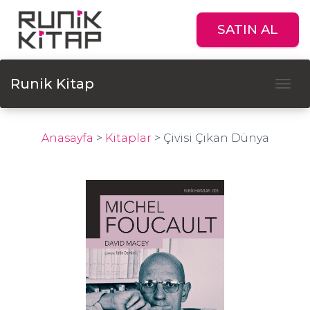
SATIN AL
Runik Kitap
Tog
Anasayfa
>
Kitaplar
>
Çivisi Çıkan Dünya