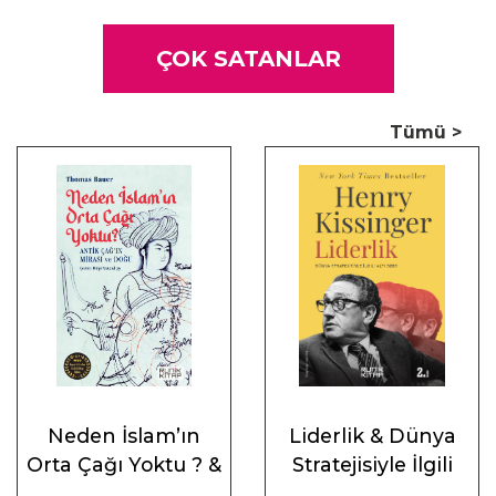
Dünün muhasebesi, yarının liderleri için bir siyasetname
niteliğinde olan bu kitap, teknolojinin öngörülemeyen
ÇOK SATANLAR
ilerleyişinin devlet yönetimi üzerindeki etkilerine ve
gelecekte dünyayı bekleyen krizlere dair derin bir okuma
Tümü >
yapmak isteyen herkes için bir kılavuz.
Henry Kissinger hâlâ dikkat çekici bir etkiye sahip. Bu kitabı
okuduğunuzda bunun nedenini anlayacaksınız.
― The Economist
Yetkin bir eser… Bugünün Batı dünyasındaki acınası liderlik
örneklerini düşünelim. Kissinger’ı okuduklarında
kaybedecekleri tek bir şey var, o da ahmaklıkları.
Simon Heffer ―
Daily Telegraph
Dış politika sevenler için yol gösterici.
Neden İslam’ın
Liderlik & Dünya
Andrew Anthony,
Observer
Orta Çağı Yoktu ? &
Stratejisiyle İlgili
Antik Çağ’ın Mirası
Altı Ders