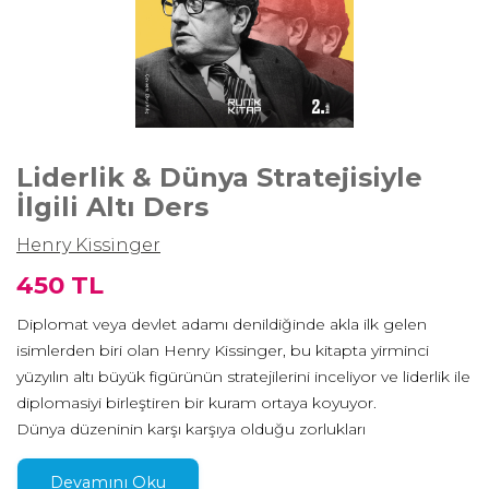
Liderlik & Dünya Stratejisiyle
İlgili Altı Ders
Henry Kissinger
450 TL
Diplomat veya devlet adamı denildiğinde akla ilk gelen
isimlerden biri olan Henry Kissinger, bu kitapta yirminci
yüzyılın altı büyük figürünün stratejilerini inceliyor ve liderlik ile
diplomasiyi birleştiren bir kuram ortaya koyuyor.
Dünya düzeninin karşı karşıya olduğu zorlukları
göğüsleyebilecek karaktere, zekâya ve liyakate sahip liderler
tekrar çıkabilir mi? Bu eserde ele alınan altı lidere atfedilen
Devamını Oku