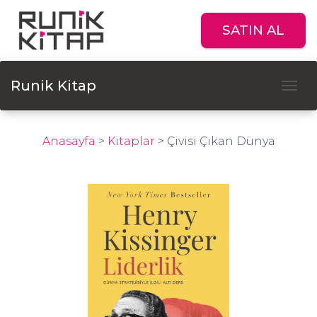
SATIN AL
Runik Kitap
Tog
Anasayfa
>
Kitaplar
>
Çivisi Çıkan Dünya