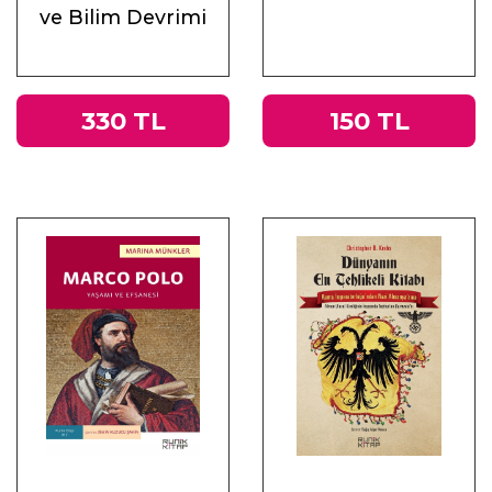
sahiptir. Yaşını başını almış devlet adamı sıklıkla kullanılan bir
ve Bilim Devrimi
kavramdır ama nevi şahsına münhasır ve akıl danışmaya
değer nitelikte biri olan Kissinger’ı tanımlamak için yeterli
değildir.
Margaret MacMillan ―
Financial Times
330 TL
150 TL
Kissinger’ın entelektüel gücünü inkâr etmek mümkün
değil… Bu kitap “miras aldığı devletleri daha üst seviyeye
taşıyan” altı lider hakkında çarpıcı bir çalışma. Sosyal
medyanın ve kimliğe dayalı hizipçiliğin üzerimizde hâkimiyet
kurduğu bir çağda, liderlerin nasıl faaliyet göstermesi
gerektiğini zekice ortaya koyuyor.
Piers Brendon ―
Literary Review
Amerika’nın gelmiş geçmiş en büyük diplomatlarının birinin
kaleminden, dünya liderlerine ışık tutan bir kitap. Doğrudan
devlet yönetmenin ruhuna nüfuz ediyor. Kitaptaki bilgiler
Kissinger gibi olayların doğrudan tanığı bir usta diplomatın
politik analizleriyle renkleniyor. Kissinger, her şeye rağmen