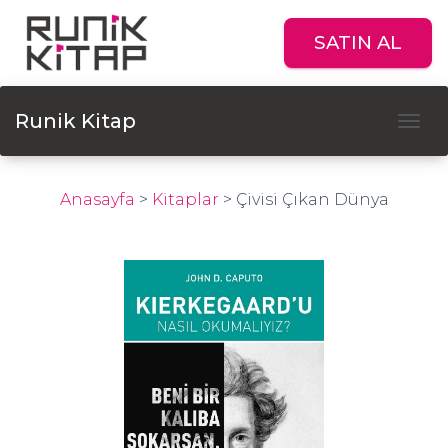
SATIN AL
Runik Kitap
Tog
Anasayfa
>
Kitaplar
>
Çivisi Çıkan Dünya