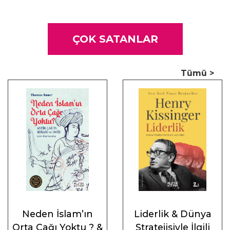
hakkında çığır açan analizlerini bulabileceğiniz gibi, Tanrı’nın
beklentilerini tamamıyla anladığına inanan bir adamın
kendini dünyevilikten soyutlama uğruna sapmaya başladığı
ÇOK SATANLAR
tartışmalı yolları da takip edebileceksiniz.
Artaud’nun karmaşık ruh hâlini önemsizleştirmeden
Tümü >
sözlerinin derinliğini koruyan ve bunları, çalkantılı yaşamının
ayrılmaz bir parçası olarak sunan David A. Shafer’ın Antonin
Artaud biyografisi, sanatçı ile işlerinin hâlâ devam eden
kültürel yansımalarının da taze bir yorumu olarak okunabilir.
“Tarihçi David A. Shafer, zengin anlatımıyla sosyal ve
psikolojik bağlamda da güncelliğini koruyan bir biyografi
ortaya çıkarmış.”
— Times Literary Supplement
Neden İslam’ın
Liderlik & Dünya
Orta Çağı Yoktu ? &
Stratejisiyle İlgili