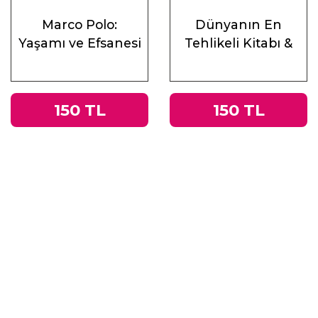
Marco Polo:
Dünyanın En
Yaşamı ve Efsanesi
Tehlikeli Kitabı &
Roma
İmparatorluğu’ndan
Nazi Almanyası’na
150 TL
150 TL
Tacitus’un
Germania’sı