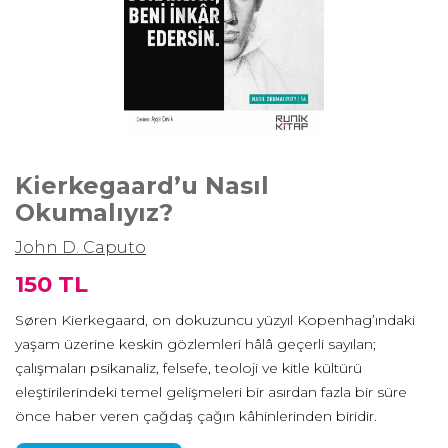
Kierkegaard’u Nasıl
Okumalıyız?
John D. Caputo
150 TL
Søren Kierkegaard, on dokuzuncu yüzyıl Kopenhag’ındaki
yaşam üzerine keskin gözlemleri hâlâ geçerli sayılan;
çalışmaları psikanaliz, felsefe, teoloji ve kitle kültürü
eleştirilerindeki temel gelişmeleri bir asırdan fazla bir süre
önce haber veren çağdaş çağın kâhinlerinden biridir.
Özellikle dindar camiada yankı uyandıran çıkarımları, asla