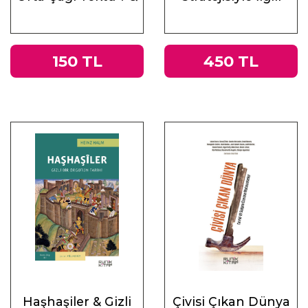
Antik Çağ’ın Mirası
Altı Ders
ve Doğu
150 TL
450 TL
Haşhaşiler & Gizli
Çivisi Çıkan Dünya