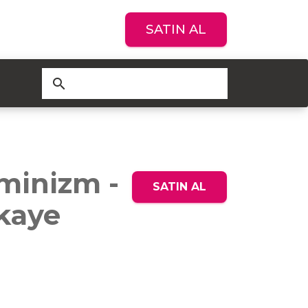
SATIN AL
search
eminizm -
SATIN AL
kaye