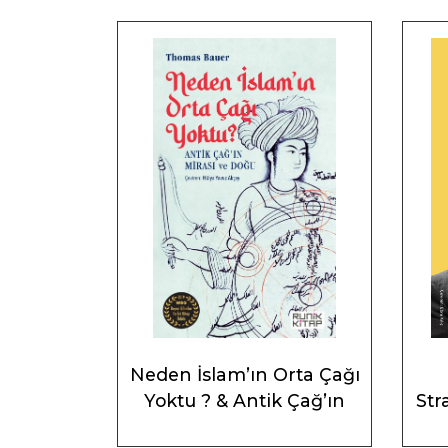
Neden İslam’ın Orta Çağı
Yoktu ? & Antik Çağ’ın
Stra
Mirası ve Doğu