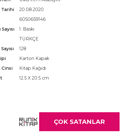
 Tarihi
20.08.2020
6050659146
 Sayısı
1. Baskı
TÜRKÇE
 Sayısı
128
ipi
Karton Kapak
 Cinsi
Kitap Kağıdı
t
12.5 X 20.5 cm
ÇOK SATANLAR