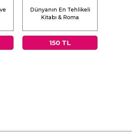
 ve
Dünyanın En Tehlikeli
Kitabı & Roma
İmparatorluğu’ndan Nazi
Almanyası’na Tacitus’un
Germania’sı
150 TL