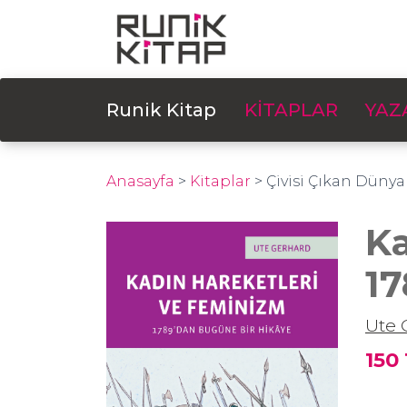
Runik Kitap
KİTAPLAR
YAZ
Anasayfa
>
Kitaplar
>
Çivisi Çıkan Dünya
Ka
17
Ute 
150