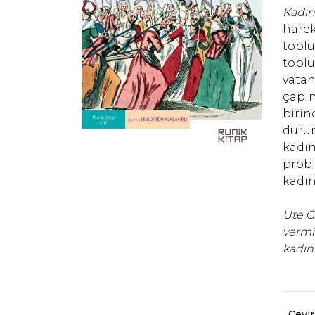
Kadın
harek
toplu
toplu
vatan
çapın
birin
durum
kadın
probl
kadın
Ute G
vermi
kadınl
Çevi