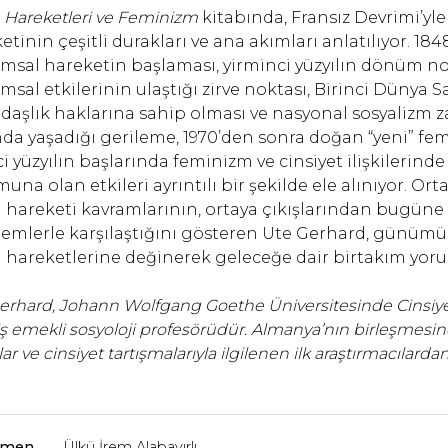
 Hareketleri ve Feminizm
kitabında, Fransız Devrimi’yl
etinin çeşitli durakları ve ana akımları anlatılıyor. 18
msal hareketin başlaması, yirminci yüzyılın dönüm no
msal etkilerinin ulaştığı zirve noktası, Birinci Dünya S
daşlık haklarına sahip olması ve nasyonal sosyalizm
da yaşadığı gerileme, 1970’den sonra doğan “yeni” fem
ci yüzyılın başlarında feminizm ve cinsiyet ilişkilerin
una olan etkileri ayrıntılı bir şekilde ele alınıyor. 
 hareketi kavramlarının, ortaya çıkışlarından bugüne k
emlerle karşılaştığını gösteren Ute Gerhard, günümü
 hareketlerine değinerek geleceğe dair birtakım yoru
erhard, Johann Wolfgang Goethe Üniversitesinde Cinsiyet
ş emekli sosyoloji profesörüdür. Almanya’nın birleşmesi
ar ve cinsiyet tartışmalarıyla ilgilenen ilk araştırmacılardan 
rmen
Ülkü İrem Alabayırlı