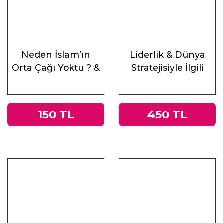
Neden İslam’ın
Liderlik & Dünya
Orta Çağı Yoktu ? &
Stratejisiyle İlgili
Antik Çağ’ın Mirası
Altı Ders
ve Doğu
150 TL
450 TL