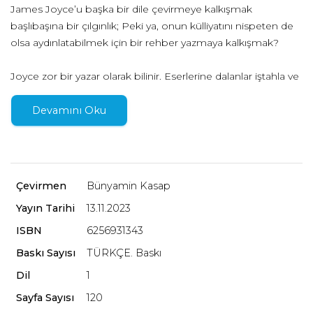
James Joyce’u başka bir dile çevirmeye kalkışmak
başlıbaşına bir çılgınlık; Peki ya, onun külliyatını nispeten de
olsa aydınlatabilmek için bir rehber yazmaya kalkışmak?
Joyce zor bir yazar olarak bilinir. Eserlerine dalanlar iştahla ve
defaatle okur. Bu çetrefilli ve çetin yazarın zihin dünyasını
meşgul eden eserler, yaşadığı dönem ve insanları tanımak
Devamını Oku
ve bilmek, onu ve eserlerini tanımamıza yardım eder. Bunlar
da yetmez. Bazen aşırı yorum tuzağına düşeriz, bazen de
yaratıcı okumalar yapmamız gerekir; çünkü Joyce’un
okurdan talep ettiği tam da budur.
Çevirmen
Bünyamin Kasap
Joyce'un muğlak tarzının doğurabileceği ilk korkuyu
Yayın Tarihi
13.11.2023
aşmanın bazı basit yolları var. Dublinliler'in aldatıcı
berraklığından Finnegan Uyanması’nın görünürdeki
ISBN
6256931343
çılgınlığına kadar Joyce'un bütün önemli kitaplarını didik
Baskı Sayısı
TÜRKÇE. Baskı
didik ederek inceleyen Derek Attridge, “okuma” eylemine
Dil
1
yaklaşımımızda bazı ayarlamalar yaparak, her bir eseri farklı
şekillerde okumanın bir zevk olduğunu bu kitapta
Sayfa Sayısı
120
gösteriyor.