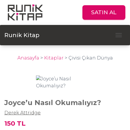
SATIN AL
Runik Kitap
Tog
Anasayfa
>
Kitaplar
>
Çivisi Çıkan Dünya
Joyce’u Nasıl Okumalıyız?
Derek Attridge
150 TL