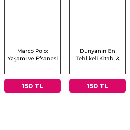
Marco Polo:
Dünyanın En
Yaşamı ve Efsanesi
Tehlikeli Kitabı &
Roma
İmparatorluğu’ndan
Nazi Almanyası’na
150 TL
150 TL
Tacitus’un
Germania’sı