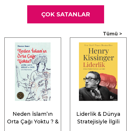
ÇOK SATANLAR
Tümü >
Neden İslam’ın
Liderlik & Dünya
Orta Çağı Yoktu ? &
Stratejisiyle İlgili
Antik Çağ’ın Mirası
Altı Ders