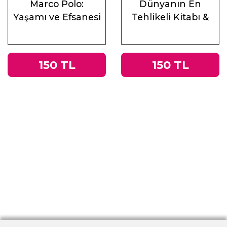
Marco Polo:
Dünyanın En
Yaşamı ve Efsanesi
Tehlikeli Kitabı &
Roma
İmparatorluğu’ndan
Nazi Almanyası’na
150 TL
150 TL
Tacitus’un
Germania’sı