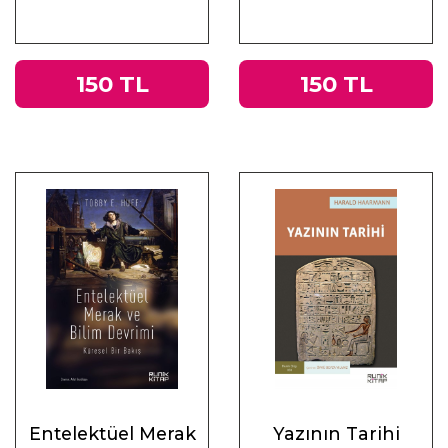
Üzerine
Muhasebeler
150 TL
150 TL
Entelektüel Merak
Yazının Tarihi