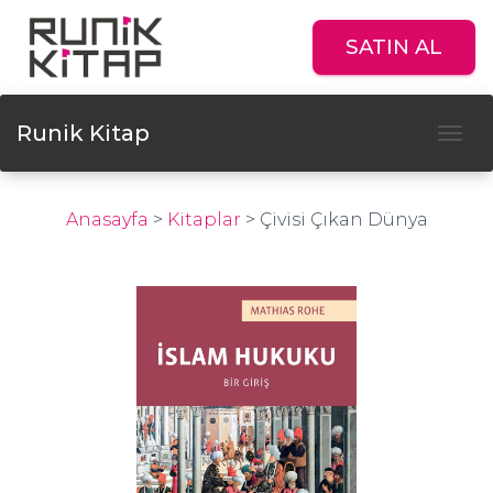
SATIN AL
Runik Kitap
Tog
Anasayfa
>
Kitaplar
>
Çivisi Çıkan Dünya