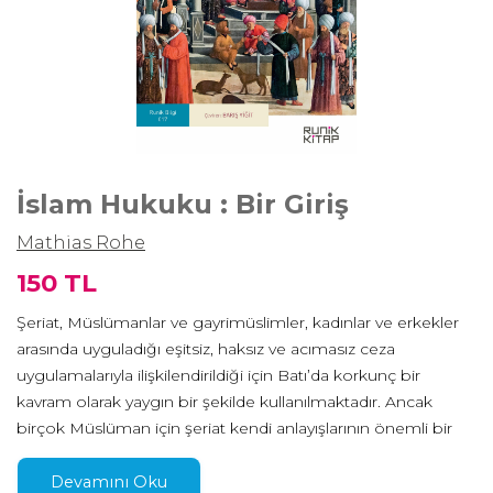
İslam Hukuku : Bir Giriş
Mathias Rohe
150 TL
Şeriat, Müslümanlar ve gayrimüslimler, kadınlar ve erkekler
arasında uyguladığı eşitsiz, haksız ve acımasız ceza
uygulamalarıyla ilişkilendirildiği için Batı’da korkunç bir
kavram olarak yaygın bir şekilde kullanılmaktadır. Ancak
birçok Müslüman için şeriat kendi anlayışlarının önemli bir
parçasıdır. Mathias Rohe, bu tartışmanın somutlaştırılması
için genel bir girişle katkıda bulunmak istiyor. Bu itibarla
Devamını Oku