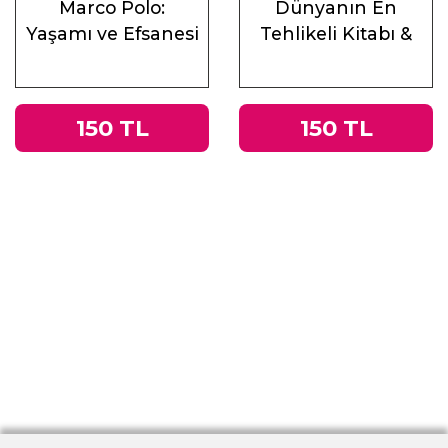
Marco Polo:
Dünyanın En
Yaşamı ve Efsanesi
Tehlikeli Kitabı &
Roma
İmparatorluğu’ndan
Nazi Almanyası’na
150 TL
150 TL
Tacitus’un
Germania’sı