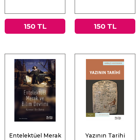
Üzerine
Muhasebeler
150 TL
150 TL
Entelektüel Merak
Yazının Tarihi