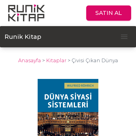
SATIN AL
Runik Kitap
Tog
Anasayfa
>
Kitaplar
>
Çivisi Çıkan Dünya