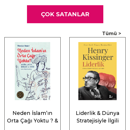
ÇOK SATANLAR
Tümü >
Neden İslam’ın
Liderlik & Dünya
Orta Çağı Yoktu ? &
Stratejisiyle İlgili
Antik Çağ’ın Mirası
Altı Ders