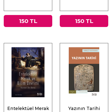
Üzerine
Muhasebeler
150 TL
150 TL
Entelektüel Merak
Yazının Tarihi