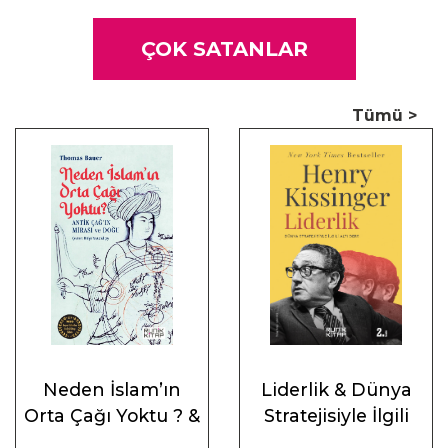
genişlemesiyle birlikte 19. ve 20. yüzyıllardaki totaliter
yönetim biçimleri bağlamında sürekli gelişen ve yeni
ÇOK SATANLAR
veçheler kazanan ırkçılığın tam olarak ortadan
kaldırılamayacağını bilsek de onun tarih boyunca geçirdiği
Tümü >
dönüşümleri anlamak, ırkçılığa karşı mücadelede önemli bir
yer tutuyor.
Neden İslam’ın
Liderlik & Dünya
Orta Çağı Yoktu ? &
Stratejisiyle İlgili
Antik Çağ’ın Mirası
Altı Ders