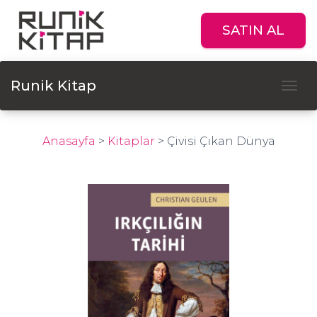
SATIN AL
Runik Kitap
Tog
Anasayfa
>
Kitaplar
>
Çivisi Çıkan Dünya