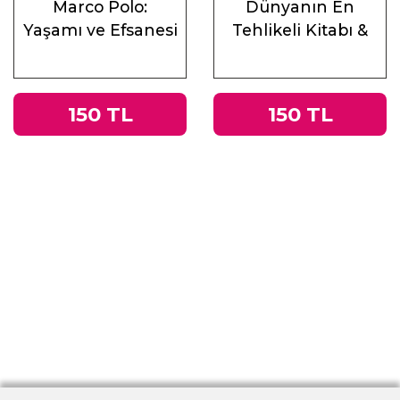
Marco Polo:
Dünyanın En
Yaşamı ve Efsanesi
Tehlikeli Kitabı &
Roma
İmparatorluğu’ndan
Nazi Almanyası’na
150 TL
150 TL
Tacitus’un
Germania’sı