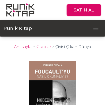
SATIN AL
Runik Kitap
Tog
Anasayfa
>
Kitaplar
>
Çivisi Çıkan Dünya