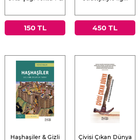
Antik Çağ’ın Mirası
Altı Ders
ve Doğu
150 TL
450 TL
Haşhaşiler & Gizli
Çivisi Çıkan Dünya