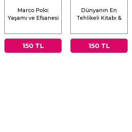
Marco Polo:
Dünyanın En
Yaşamı ve Efsanesi
Tehlikeli Kitabı &
Roma
İmparatorluğu’ndan
Nazi Almanyası’na
150 TL
150 TL
Tacitus’un
Germania’sı