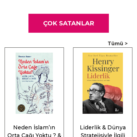
kelimelere daha yakından bakmak ve bu kelimelerin nasıl
yorumlanacağını bilmek gerektiği gerçeğinden yola çıkıldı.
Simon Critchley
ÇOK SATANLAR
Tümü >
Neden İslam’ın
Liderlik & Dünya
Orta Çağı Yoktu ? &
Stratejisiyle İlgili