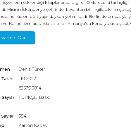
syenlerin etkilendiği kitaplar arasına girdi. O derece ki tarihçiliği
endi. Mısır'ın İskenderiye şehrinde, Levanten bir İngiliz ailenin 
nde, henüz on dört yaşındayken yetim kaldı. Berlin'de amcasıyla y
 ve Komünizm arasında sallanan Almanya'da kendi yolunu çizdi. 
kalan Hobsbawm, kendi dünya tahayyülünün de izlerini taşıyan d
siyle "uzun 19. asır" denen dönemin Avrupa'sına dair tüm tarihsel y
evamını Oku
aplar dünyanın dört bir yanında tarihyazımına yön verdi.
obsbawm üzerine günümüze değin yazılan en kapsamlı biyografiyi 
a hem 20. yüzyılın en büyük entelektüellerinden birinin canlı port
orumlar getiriyor. Bu zamana kadar hiç yayımlanmamış materyalle
rmen
Deniz Türker
el ve politik bağlamları gözler önüne seriyor. Eric Hobsbawm: Tari
 Tarihi
1.10.2022
i eser, 20. yüzyılın en mühim entelektüelinin sıra dışı hayatını ort
ktüel dünyasını da resmediyor.
6257513814
 Sayısı
TÜRKÇE. Baskı
1
 Sayısı
584
ipi
Karton Kapak