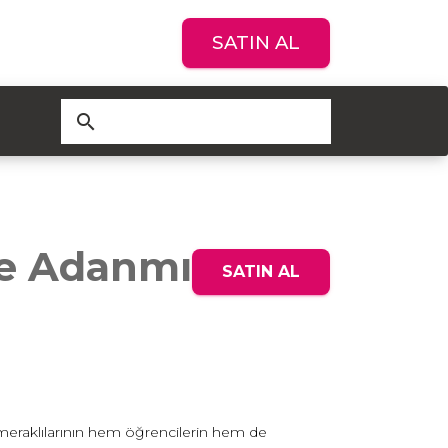
SATIN AL
search
he Adanmış
SATIN AL
meraklılarının hem öğrencilerin hem de