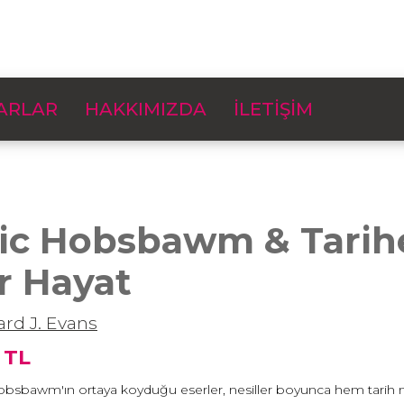
ARLAR
HAKKIMIZDA
İLETİŞİM
ric Hobsbawm & Tari
r Hayat
ard J. Evans
 TL
obsbawm'ın ortaya koyduğu eserler, nesiller boyunca hem tarih 