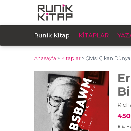
Runik Kitap
KİTAPLAR
YAZ
Anasayfa
>
Kitaplar
>
Çivisi Çıkan Dünya
E
Bi
Rich
450
Eric H