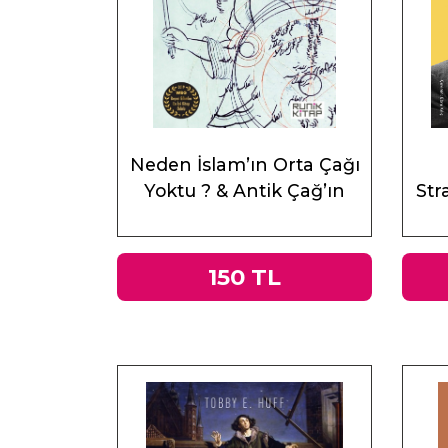
Neden İslam’ın Orta Çağı
Yoktu ? & Antik Çağ’ın
Stra
Mirası ve Doğu
150 TL