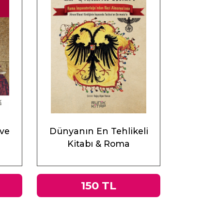
 ve
Dünyanın En Tehlikeli
Kitabı & Roma
İmparatorluğu’ndan Nazi
Almanyası’na Tacitus’un
Germania’sı
150 TL