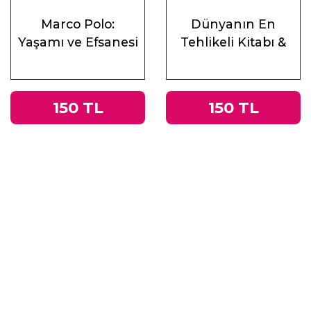
Marco Polo:
Dünyanın En
Yaşamı ve Efsanesi
Tehlikeli Kitabı &
Roma
İmparatorluğu’ndan
Nazi Almanyası’na
150 TL
150 TL
Tacitus’un
Germania’sı