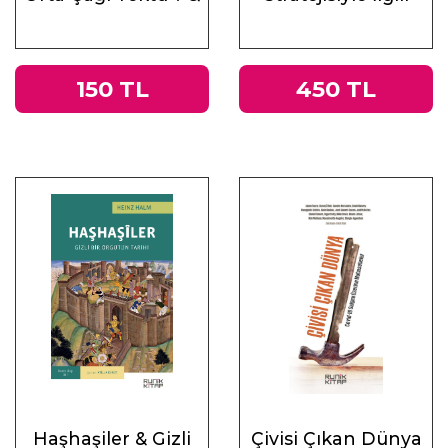
Antik Çağ’ın Mirası
Altı Ders
ve Doğu
150 TL
450 TL
Haşhaşiler & Gizli
Çivisi Çıkan Dünya