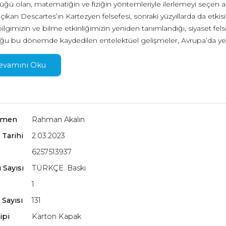
üğü olan, matematiğin ve fiziğin yöntemleriyle ilerlemeyi seçen ak
 çıkan Descartes’ın Kartezyen felsefesi, sonraki yüzyıllarda da etki
 bilgimizin ve bilme etkinliğimizin yeniden tanımlandığı, siyaset fel
u bu dönemde kaydedilen entelektüel gelişmeler, Avrupa’da yeni f
ır. Johannes Haag ve Markus Wild’in kaleme aldığı bu kitap, Desc
anche, Locke, Rousseau, Leibniz, Berkeley, Hume, Smith ve Rousse
evamını Oku
malar ve sistemler hakkında kısa ama yoğun bir anlatım sunuyor.
rmen
Rahman Akalın
 Tarihi
2.03.2023
6257513937
 Sayısı
TÜRKÇE. Baskı
1
 Sayısı
131
ipi
Karton Kapak