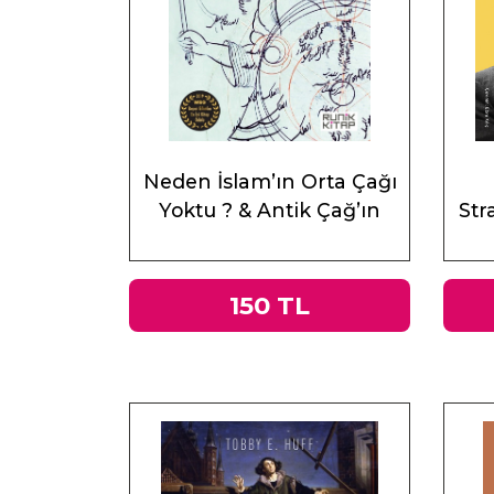
Neden İslam’ın Orta Çağı
Yoktu ? & Antik Çağ’ın
Stra
Mirası ve Doğu
150 TL