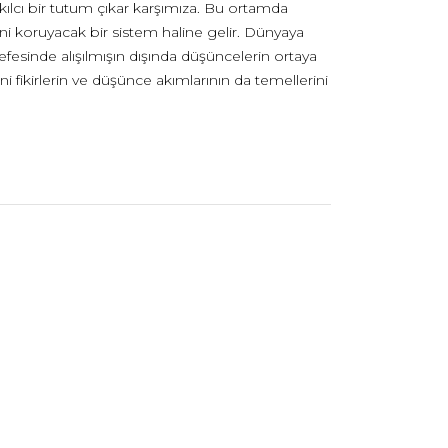
ılcı bir tutum çıkar karşımıza. Bu ortamda
sini koruyacak bir sistem haline gelir. Dünyaya
sefesinde alışılmışın dışında düşüncelerin ortaya
ikirlerin ve düşünce akımlarının da temellerini
artes’tan başlayarak Hobbes, Spinoza, Arnauld,
au gibi filozofların ortaya koyduğu fikirler,