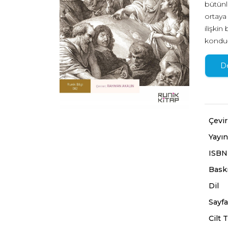
bütünl
ortaya
ilişkin
konduğ
atmışt
Malebr
D
tartış
Çevi
Yayın
ISBN
Baskı
Dil
Sayfa
Cilt T