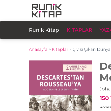
Runik Kitap
KİTAPLAR
YAZ
Anasayfa
>
Kitaplar
>
Çivisi Çıkan Dünya
De
Mo
Joh
150
Rönesa