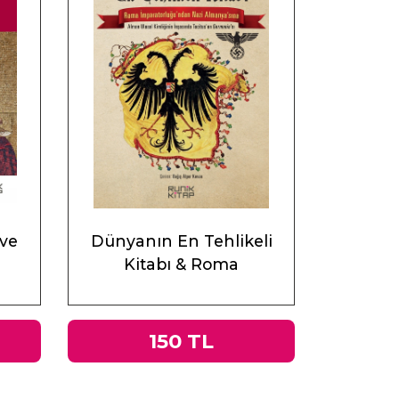
 ve
Dünyanın En Tehlikeli
Kitabı & Roma
İmparatorluğu’ndan Nazi
Almanyası’na Tacitus’un
Germania’sı
150 TL