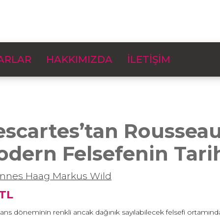
ARLAR
HAKKIMIZDA
İLETİŞİM
scartes’tan Rousseau
dern Felsefenin Tari
annes Haag
Markus Wild
 TL
ns döneminin renkli ancak dağınık sayılabilecek felsefi ortamın