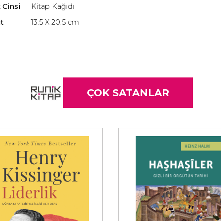
 Cinsi
Kitap Kağıdı
t
13.5 X 20.5 cm
ÇOK SATANLAR