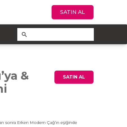
SATIN AL
search
’ya &
SATIN AL
hi
dan sonra Erken Modern Çağ’ın eşiğinde