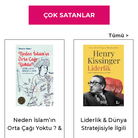
ÇOK SATANLAR
Tümü >
Neden İslam’ın
Liderlik & Dünya
Orta Çağı Yoktu ? &
Stratejisiyle İlgili
Antik Çağ’ın Mirası
Altı Ders