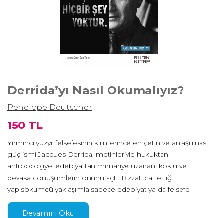
Derrida’yı Nasıl Okumalıyız?
Penelope Deutscher
150 TL
Yirminci yüzyıl felsefesinin kimilerince en çetin ve anlaşılması
güç ismi Jacques Derrida, metinleriyle hukuktan
antropolojiye, edebiyattan mimariye uzanan, köklü ve
devasa dönüşümlerin önünü açtı. Bizzat icat ettiği
yapısökümcü yaklaşımla sadece edebiyat ya da felsefe
metinlerinin değil, siyasal ve toplumsal konjonktürün, çok
daha kapsayıcı bir ifadeyle “anlam”ın kaygan, kendini
Devamını Oku