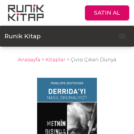
SATIN AL
Runik Kitap
Tog
Anasayfa
>
Kitaplar
>
Çivisi Çıkan Dünya