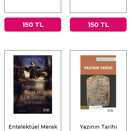
Üzerine
Muhasebeler
150 TL
150 TL
Entelektüel Merak
Yazının Tarihi