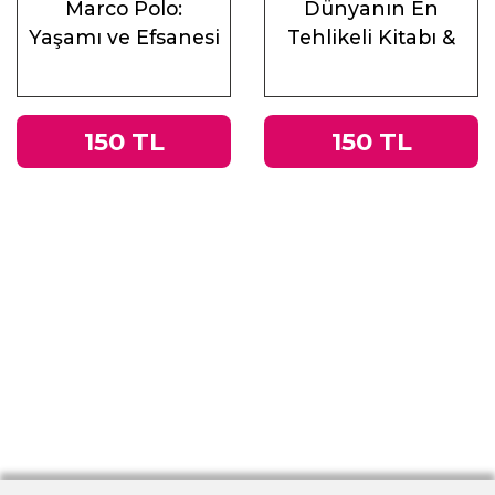
Marco Polo:
Dünyanın En
Yaşamı ve Efsanesi
Tehlikeli Kitabı &
Roma
İmparatorluğu’ndan
Nazi Almanyası’na
150 TL
150 TL
Tacitus’un
Germania’sı