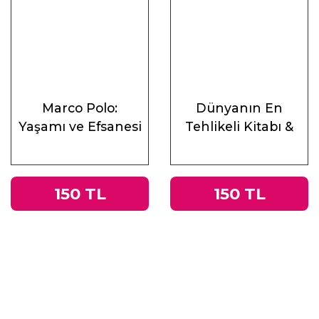
Marco Polo:
Dünyanın En
Yaşamı ve Efsanesi
Tehlikeli Kitabı &
Roma
İmparatorluğu’ndan
Nazi Almanyası’na
150 TL
150 TL
Tacitus’un
Germania’sı