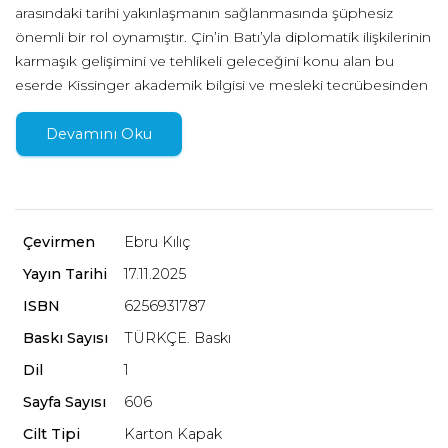
arasındaki tarihi yakınlaşmanın sağlanmasında şüphesiz
önemli bir rol oynamıştır. Çin’in Batı’yla diplomatik ilişkilerinin
karmaşık gelişimini ve tehlikeli geleceğini konu alan bu
eserde Kissinger akademik bilgisi ve mesleki tecrübesinden
yola çıkarak Çin’in kadim geçmişi ve bugün izlediği yol
arasındaki bağlantıyı analiz ediyor.
Devamını Oku
Çin Üstüne, Çin’in üç bin yıllık diplomasi ve dış politika
geleneğini incelerken, modern Çin'in küresel sahnedeki
yerini anlamak için kapsamlı bir perspektif sunar. Henry
Çevirmen
Ebru Kılıç
Kissinger, Çin'in stratejik yaklaşımını tarihsel yörünge
Yayın Tarihi
17.11.2025
üzerinden değerlendirerek, Mao Zedong ve Zhou Enlai gibi
siyasi liderlerin düşünce yapısını ve bu düşüncelerin yüksek
ISBN
6256931787
diplomasiye etkilerini mercek altına alıyor.
Baskı Sayısı
TÜRKÇE. Baskı
Dil
1
Henry Kissinger, Soğuk Savaş döneminde ABD ve Çin
arasında köprüler kurarak, iki ülke arasındaki ilişkilerin nasıl
Sayfa Sayısı
606
derinleştiğine dair birinci elden fikir sunar. Bu kitap, özellikle
Cilt Tipi
Karton Kapak
Çin'in Sovyetler Birliği ile olan sınır çatışmalarından doğan