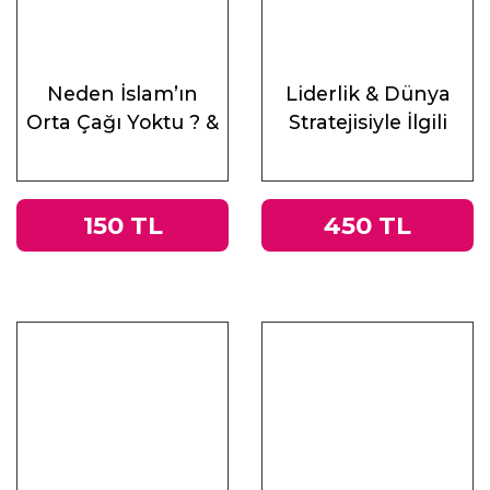
Neden İslam’ın
Liderlik & Dünya
Orta Çağı Yoktu ? &
Stratejisiyle İlgili
Antik Çağ’ın Mirası
Altı Ders
ve Doğu
150 TL
450 TL