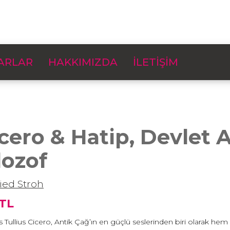
ARLAR
HAKKIMIZDA
İLETİŞİM
cero & Hatip, Devlet 
lozof
ried Stroh
 TL
 Tullius Cicero, Antik Çağ’ın en güçlü seslerinden biri olarak hem