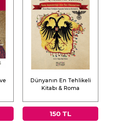
 ve
Dünyanın En Tehlikeli
Kitabı & Roma
İmparatorluğu’ndan Nazi
Almanyası’na Tacitus’un
Germania’sı
150 TL