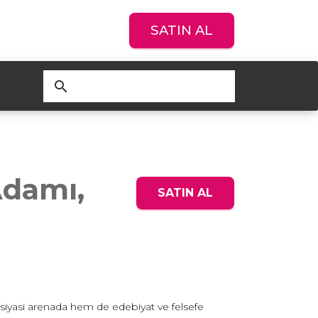
SATIN AL
search
Adamı,
SATIN AL
 siyasi arenada hem de edebiyat ve felsefe