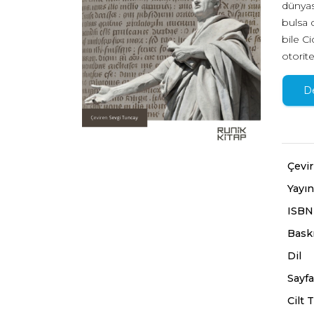
dünyası
bulsa 
bile C
otorite
adamış
yaşamı
D
vazgeç
Çevi
Yayın
ISBN
Baskı
Dil
Sayfa
Cilt T