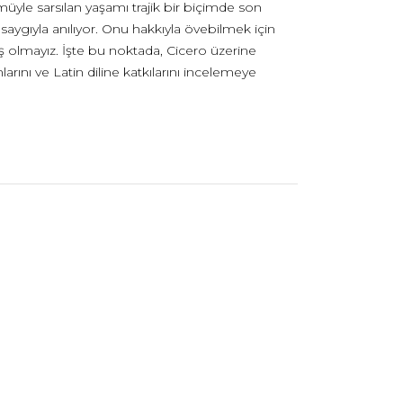
lümüyle sarsılan yaşamı trajik bir biçimde son
saygıyla anılıyor. Onu hakkıyla övebilmek için
 olmayız. İşte bu noktada, Cicero üzerine
larını ve Latin diline katkılarını incelemeye
Prof. Stroh bu kitabında Cicero’nun çalkantılı
em antik dünyanın hem de modern kültürün