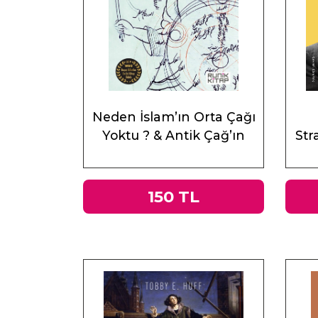
Neden İslam’ın Orta Çağı
Yoktu ? & Antik Çağ’ın
Stra
Mirası ve Doğu
150 TL