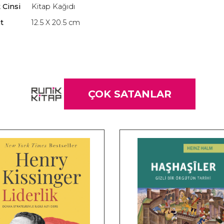
 Cinsi
Kitap Kağıdı
t
12.5 X 20.5 cm
ÇOK SATANLAR