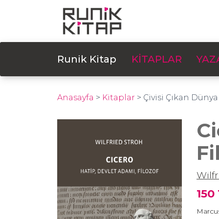
Runik Kitap
KİTAPLAR
YAZ
Anasayfa
>
Kitaplar
>
Çivisi Çıkan Dünya
Ci
Fi
Wilf
150
Marcus