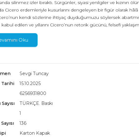
nda silinmez izler bıraktı. Sürgünler, siyasi yenilgiler ve kızının ö
da Cicero erdemleriyle kusurlarını dengeleyen bir figür olarak hâlâ 
icero’nun kendi sözlerine ihtiyaç duyduğumuzu söylersek abartmış
 kabul edilen ve yıllarını Cicero’nun retorik gücünü, felsefi yaklaşım
 bir filolog olan Wilfried Stroh’un çalışması imdadımıza yetişiyor. 
nı ve düşünsel mirasını özetlerken bu büyük devlet adamının h
evamını Oku
ilmez bir parçası olduğunu gözler önüne seriyor.
rmen
Sevgi Tuncay
 Tarihi
15.10.2025
6256931800
 Sayısı
TÜRKÇE. Baskı
1
 Sayısı
136
ipi
Karton Kapak